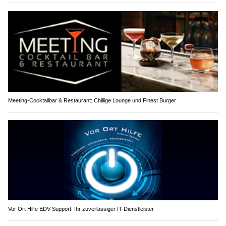
Meeting-Cocktailbar & Restaurant: Chillige Lounge und Finest Burger
Vor Ort Hilfe EDV-Support: Ihr zuverlässiger IT-Dienstleister