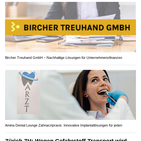
Bircher Treuhand GmbH – Nachhaltige Lösungen für Unternehmensfinanzen
Amina Dental Lounge Zahnarztpraxis: Innovative Implantatlösungen für jeden