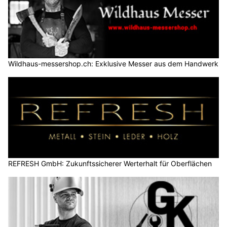
Wildhaus-messershop.ch: Exklusive Messer aus dem Handwerk
REFRESH GmbH: Zukunftssicherer Werterhalt für Oberflächen