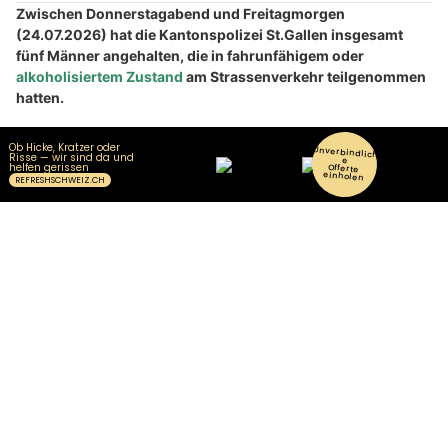
Zwischen Donnerstagabend und Freitagmorgen
(24.07.2026) hat die Kantonspolizei St.Gallen insgesamt
fünf Männer angehalten, die in fahrunfähigem oder
alkoholisiertem Zustand
am Strassenverkehr teilgenommen
hatten.
Einer der Männer war zuvor in einen Verkehrsunfall involviert
gewesen. Die zuständigen Administrativbehörden prüfen
Massnahmen.
Weiterlesen
Althiburos Security Services.ch: Diskreter Detektivdienst & professioneller Schutz
Finanzkompetenz stärken – Seminare der Steuersparakademie