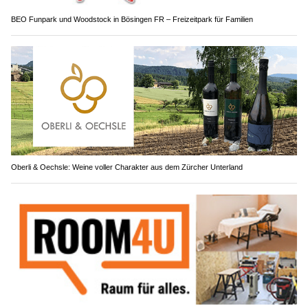
BEO Funpark und Woodstock in Bösingen FR – Freizeitpark für Familien
Oberli & Oechsle: Weine voller Charakter aus dem Zürcher Unterland