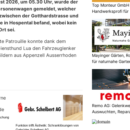
ust 2026, um 05.30 Uhr, wurde der
Top Monteur GmbH G
 Personenwagen gemeldet, welcher
Handwerksprofi für
d zwischen der Gotthardstrasse und
Entsorgung
e in Hospental befand, wobei kein
rt sei.
e Patrouille konnte dank dem
Diensthund Lua den Fahrzeuglenker
hildern aus Appenzell Ausserrhoden
Mayinger Gärten, R
für naturnahe Garte
Remo AG: Gelenkwel
Auswuchten, Repara
achung
Funktion trifft Ästhetik: Schranklösungen von
Gebrüder Schelbert AG