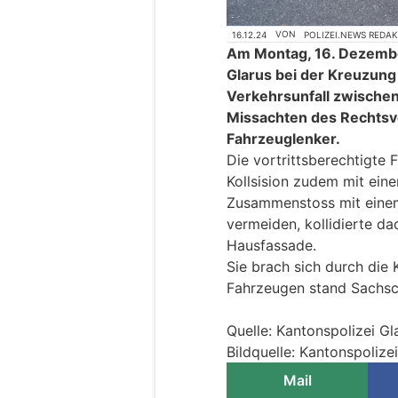
16.12.24
VON
POLIZEI.NEWS REDA
Am Montag, 16. Dezembe
Glarus bei der Kreuzun
Verkehrsunfall zwische
Missachten des Rechtsvo
Fahrzeuglenker.
Die vortrittsberechtigte 
Kollsision zudem mit ein
Zusammenstoss mit einem
vermeiden, kollidierte d
Hausfassade.
Sie brach sich durch die 
Fahrzeugen stand Sachs
Quelle: Kantonspolizei Gl
Bildquelle: Kantonspolize
Mail