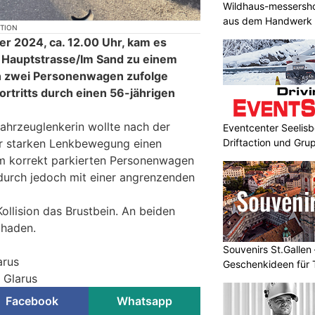
Wildhaus-messersho
aus dem Handwerk
KTION
r 2024, ca. 12.00 Uhr, kam es
g Hauptstrasse/Im Sand zu einem
n zwei Personenwagen zufolge
rtritts durch einen 56-jährigen
Fahrzeuglenkerin wollte nach der
Eventcenter Seelisbe
er starken Lenkbewegung einen
Driftaction und Gr
 korrekt parkierten Personenwagen
adurch jedoch mit einer angrenzenden
Kollision das Brustbein. An beiden
chaden.
Souvenirs St.Gallen 
arus
Geschenkideen für 
i Glarus
Facebook
Whatsapp