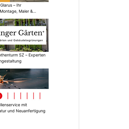
larus – Ihr
 Montage, Maler &
othenturm SZ – Experten
ngestaltung
lenservice mit
tur und Neuanfertigung