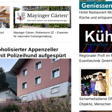
Hotel Restaurant Mo
Küche und entspan
ünf
Mayinger Gärten, Rothenturm SZ – Experten
für naturnahe Gartengestaltung
holisierter Appenzeller
mit Polizeihund aufgespürt
Regionaler Profi im 
Eventtechnik GmbH
Sicherheitsdienst 
Objekte, Menschen 