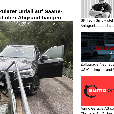
ulärer Unfall auf Saane-
ibt über Abgrund hängen
GK Tech GmbH steht
Anlagenbau und sa
Zollgarage Neuhaus
US-Car Import und 
Aumo Garage AG sor
Check in St. Gallen