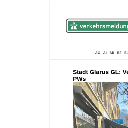
AG
AI
AR
BE
B
Stadt Glarus GL: V
PWs