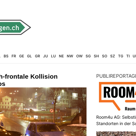
L
BS
FR
GE
GL
GR
JU
LU
NE
NW
OW
SG
SH
SO
SZ
TG
TI
U
h-frontale Kollision
PUBLIREPORTAG
os
Room4u AG: Selbstl
Standorten in der 