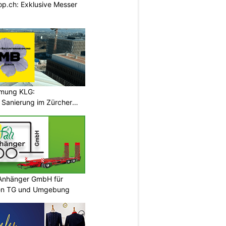
p.ch: Exklusive Messer
hmung KLG:
Sanierung im Zürcher
 Anhänger GmbH für
len TG und Umgebung