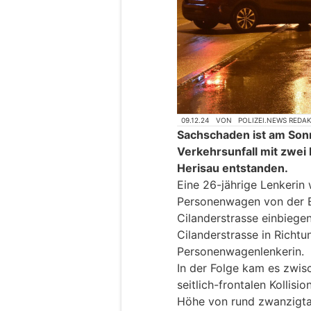
09.12.24
VON
POLIZEI.NEWS REDA
Sachschaden ist am Son
Verkehrsunfall mit zwei
Herisau entstanden.
Eine 26-jährige Lenkerin
Personenwagen von der En
Cilanderstrasse einbiege
Cilanderstrasse in Richtu
Personenwagenlenkerin.
In der Folge kam es zwis
seitlich-frontalen Kollis
Höhe von rund zwanzigt