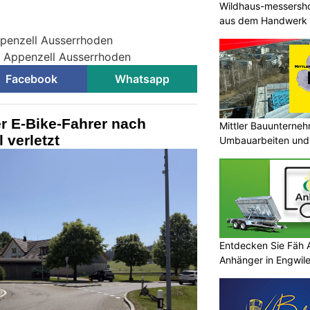
Wildhaus-messersho
aus dem Handwerk
ppenzell Ausserrhoden
ei Appenzell Ausserrhoden
Facebook
Whatsapp
er E-Bike-Fahrer nach
Mittler Bauunterne
 verletzt
Umbauarbeiten und 
Unterland
Entdecken Sie Fäh
Anhänger in Engwi