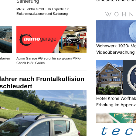
MRS Elektro GmbH: Ihr Experte für
Elektroinstallationen und Sanierung
Wohnwerk 1920: M
Videoüberwachung 
Gebäude
rbeiten
Aumo Garage AG sorgt für sorglosen MFK-
Check in St. Gallen
ahrer nach Frontalkollision
schleudert
Hotel Krone Wolfhal
Erholung im Appenze