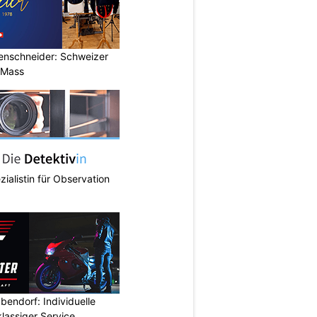
renschneider: Schweizer
 Mass
zialistin für Observation
endorf: Individuelle
lassiger Service