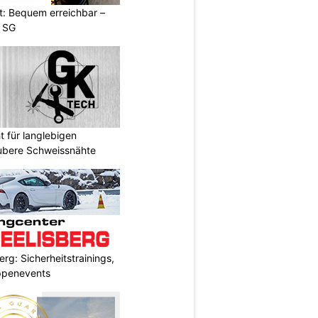
t: Bequem erreichbar –
g SG
 für langlebigen
ubere Schweissnähte
rg: Sicherheitstrainings,
uppenevents