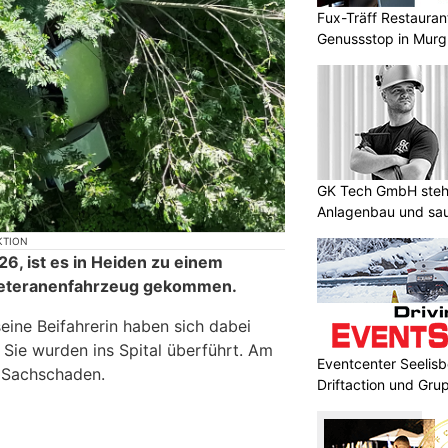
Fux-Träff Restauran
Genussstop in Mur
GK Tech GmbH steht
Anlagenbau und sa
KTION
6, ist es in Heiden zu einem
 Veteranenfahrzeug gekommen.
eine Beifahrerin haben sich dabei
Sie wurden ins Spital überführt. Am
Eventcenter Seelisbe
 Sachschaden.
Driftaction und Gr