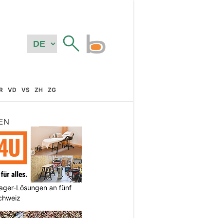
R
VD
VS
ZH
ZG
EN
ager-Lösungen an fünf
Schweiz