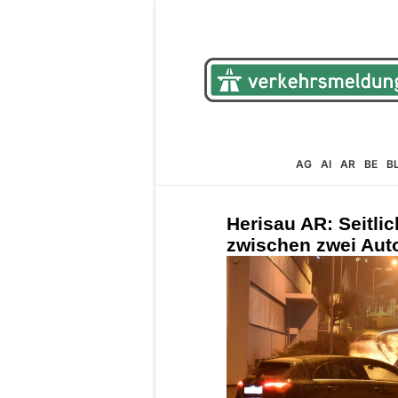
AG
AI
AR
BE
B
Herisau AR: Seitlic
zwischen zwei Aut