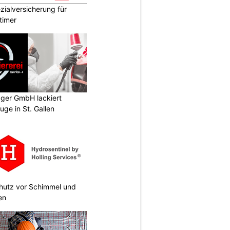
ialversicherung für
timer
gger GmbH lackiert
uge in St. Gallen
chutz vor Schimmel und
en