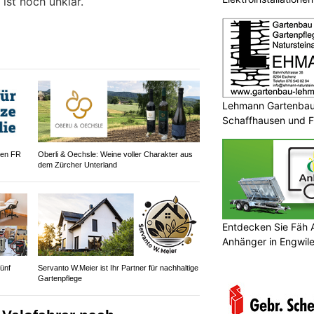
ist noch unklar.
Lehmann Gartenbau 
Schaffhausen und F
Profi
gen FR
Oberli & Oechsle: Weine voller Charakter aus
dem Zürcher Unterland
Entdecken Sie Fäh
Anhänger in Engwi
ünf
Servanto W.Meier ist Ihr Partner für nachhaltige
Gartenpflege