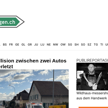
L
BS
FR
GE
GL
GR
JU
LU
NE
NW
OW
SG
SH
SO
SZ
TG
TI
U
lision zwischen zwei Autos
PUBLIREPORTAG
rletzt
Wildhaus-messersho
aus dem Handwerk