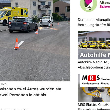
Dornbierer Alterspfl
Betreuungskräfte fü
Autohilfe Nadig AG,
Abschleppdienst u
Profi
KTION
n zwischen zwei Autos wurden am
zwei Personen leicht bis
MRS Elektro GmbH: I
Elektroinstallatione