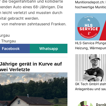
f die Gegenfahrbahn und kollidierte
Munitionsdepot.ch: 
nden Auto eines 68-Jährigen. Die
hochwertige Muniti
 leicht verletzt und mussten durch
pital gebracht werden.
 von mehreren zehntausend Franken.
hurgau
i Thurgau
HLS-Service Pfunge
Heizung, Wärmepu
Facebook
Whatsapp
Jährige gerät in Kurve auf
ei Verletzte
GK Tech GmbH steht
Anlagenbau und sa