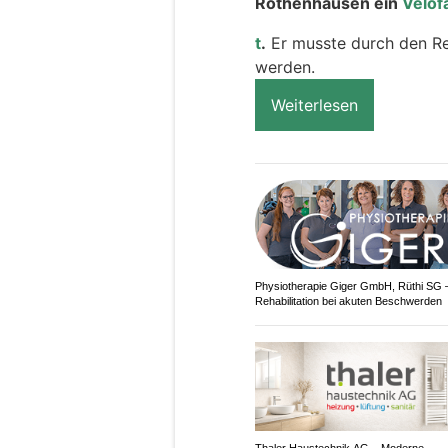
Rothenhausen ein
Velof
t
.
Er musste durch den Ret
werden.
Weiterlesen
Physiotherapie Giger GmbH, Rüthi SG 
Rehabilitation bei akuten Beschwerden
Thaler Haustechnik AG – Moderne