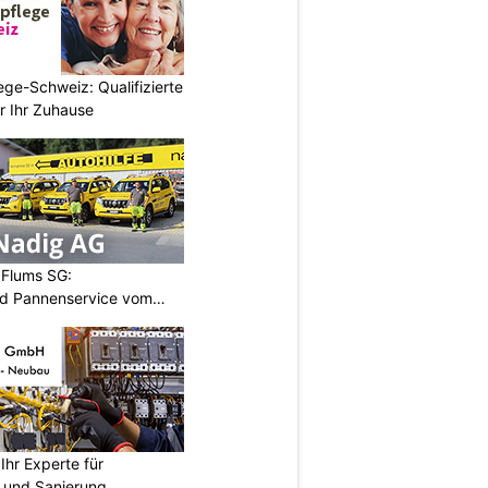
ege-Schweiz: Qualifizierte
r Ihr Zuhause
 Flums SG:
nd Pannenservice vom
hr Experte für
n und Sanierung