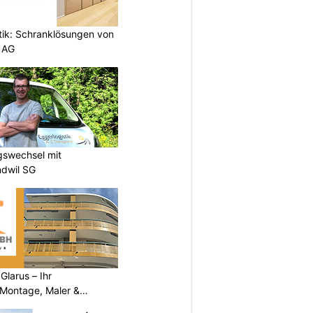
etik: Schranklösungen von
 AG
gswechsel mit
ndwil SG
larus – Ihr
 Montage, Maler &