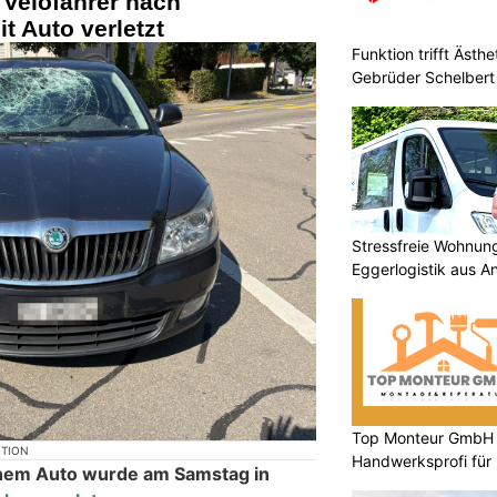
Velofahrer nach
 Auto verletzt
Funktion trifft Ästh
Gebrüder Schelbert
Stressfreie Wohnun
Eggerlogistik aus A
Top Monteur GmbH G
KTION
Handwerksprofi für
 einem Auto wurde am Samstag in
Entsorgung