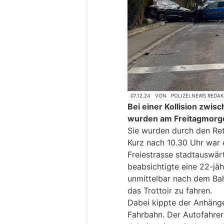
07.12.24
VON
POLIZEI.NEWS REDA
Bei einer Kollision zwis
wurden am Freitagmorgen
Sie wurden durch den Ret
Kurz nach 10.30 Uhr war e
Freiestrasse stadtauswärt
beabsichtigte eine 22-jäh
unmittelbar nach dem Ba
das Trottoir zu fahren.
Dabei kippte der Anhänge
Fahrbahn. Der Autofahre