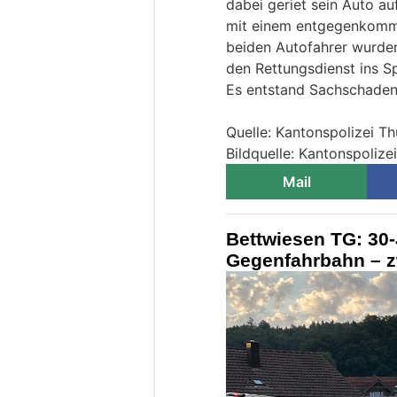
dabei geriet sein Auto au
mit einem entgegenkomme
beiden Autofahrer wurden
den Rettungsdienst ins S
Es entstand Sachschaden
Quelle: Kantonspolizei T
Bildquelle: Kantonspolize
Mail
Bettwiesen TG: 30-
Gegenfahrbahn – zw