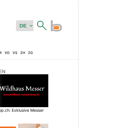
R
VD
VS
ZH
ZG
EN
p.ch: Exklusive Messer