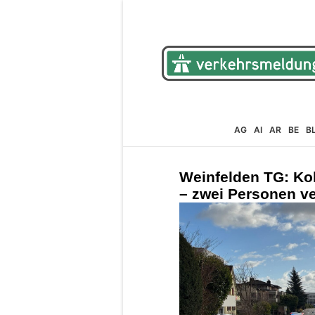
AG
AI
AR
BE
B
Weinfelden TG: Kol
– zwei Personen ve