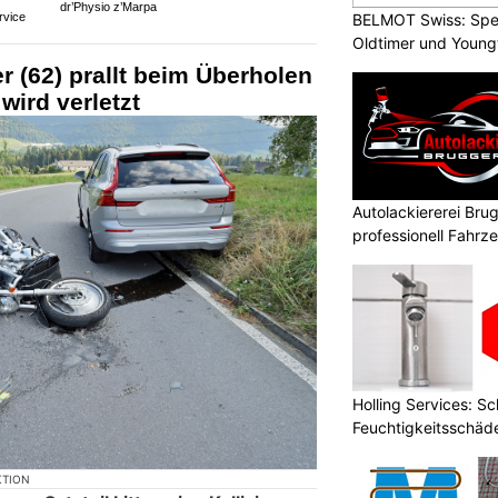
dr’Physio z’Marpa
rvice
BELMOT Swiss: Spez
Oldtimer und Young
er (62) prallt beim Überholen
 wird verletzt
Autolackiererei Bru
professionell Fahrze
Holling Services: S
Feuchtigkeitsschäd
KTION