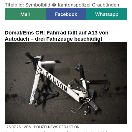
Titelbild: Symbolbild © Kantonspolizei Graubünden
Mail
Facebook
Whatsapp
Domat/Ems GR: Fahrrad fällt auf A13 von
Autodach – drei Fahrzeuge beschädigt
26.07.26
VON
POLIZEI.NEWS REDAKTION