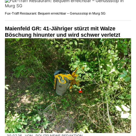
Fux-Träff Restaurant: Bequem erreichbar – Genussstop in Murg SG
Maienfeld GR: 41-Jähriger stürzt mit Walze
Böschung hinunter und wird schwer verletzt
30.07.26
VON
POLIZEI.NEWS REDAKTION