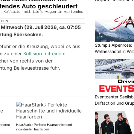
rtendes Auto geschleudert
KTION
Mittwoch (29. Juli 2026, ca. 07:05
chtung Ebersecken.
Stump’s Alpenrose: 
efuhr er die Kreuzung, wobei es aus
Wellnesshotel in Wi
n zu einer
Kollision mit einem
her von rechts von der
htung Bellevuestrasse fuhr.
Eventcenter Seelisbe
Driftaction und Gr
oderne
HaarStark.: Perfekte Haarschnitte und
individuelle Haarfarben