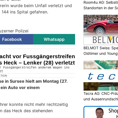
Room4u AG: Selbstl
rerin wurde beim Unfall verletzt und
Standorten in der 
144 ins Spital gefahren.
uzerner Polizei
Facebook
Whatsapp
BELMOT Swiss: Spez
Oldtimer und Young
acht vor Fussgängerstreifen
Heck – Lenker (28) verletzt
KTION
e in Sursee hielt am Montag (27.
) ein Auto vor einem
Tecra AG: CNC-Präz
und Aussenrundschl
hrer konnte nicht mehr rechtzeitig
en das Heck des stehenden