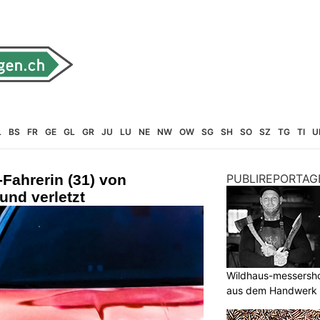
L
BS
FR
GE
GL
GR
JU
LU
NE
NW
OW
SG
SH
SO
SZ
TG
TI
U
Fahrerin (31) von
PUBLIREPORTAG
und verletzt
Wildhaus-messersho
aus dem Handwerk