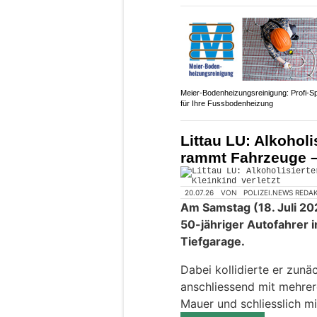
Meier-Bodenheizungsreinigung: Profi-S
für Ihre Fussbodenheizung
Littau LU: Alkoholi
rammt Fahrzeuge – 
20.07.26
VON
POLIZEI.NEWS REDA
Am Samstag (18. Juli 20
50-jähriger Autofahrer in
Tiefgarage.
Dabei kollidierte er zunä
anschliessend mit mehrer
Mauer und schliesslich mi