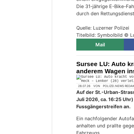
Die 31-jährige E-Bike-Fah
durch den Rettungsdienst 
Quelle: Luzerner Polizei
Titelbild: Symbolbild © L
Mail
Sursee LU: Auto kr
anderem Wagen ins 
28.07.26
VON
POLIZEI.NEWS REDA
Auf der St.-Urban-Strass
Juli 2026, ca. 16:25 Uhr
Fussgängerstreifen an.
Ein nachfolgender Autofa
anhalten und prallte geg
Fahrzeugs.