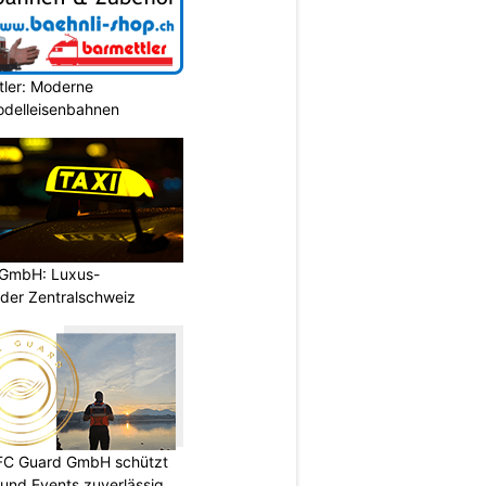
tler: Moderne
Modelleisenbahnen
 GmbH: Luxus-
 der Zentralschweiz
DFC Guard GmbH schützt
und Events zuverlässig