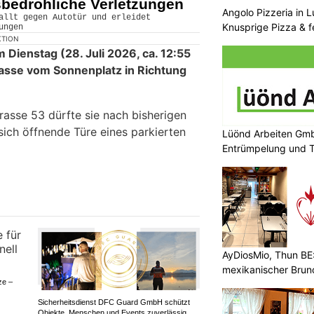
sbedrohliche Verletzungen
Angolo Pizzeria in 
Knusprige Pizza & f
KTION
m Dienstag (28. Juli 2026, ca. 12:55
trasse vom Sonnenplatz in Richtung
trasse 53 dürfte sie nach bisherigen
sich öffnende Türe eines parkierten
Lüönd Arbeiten Gmb
Entrümpelung und T
AyDiosMio, Thun BE
mexikanischer Brun
ze –
Sicherheitsdienst DFC Guard GmbH schützt
Objekte, Menschen und Events zuverlässig