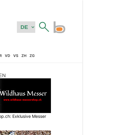
R
VD
VS
ZH
ZG
EN
p.ch: Exklusive Messer