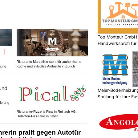
Top Monteur GmbH G
Handwerksprofi für
Entsorgung
Ristorante Marcellino steht für authentische
gung
Küche und stilvolles Ambiente in Zürich
Meier-Bodenheizungs
Spülung für Ihre F
ierung
Ristorante-Pizzeria Pical in Reinach AG:
Holzofen-Pizza wie in Italien
erin prallt gegen Autotür