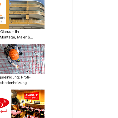
larus – Ihr
 Montage, Maler &
reinigung: Profi-
ussbodenheizung