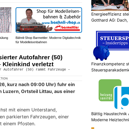
Energieeffizienz st
Gotthard AG: Dach, 
pülung
Bähnli-Shop Barmettler: Moderne Digitaltechnik
für Modelleisenbahnen
sierter Autofahrer (50)
Kleinkind verletzt
Finanzkompetenz st
Steuersparakademi
KTION
26, kurz nach 09:00 Uhr) fuhr ein
 Luzern, Ortsteil Littau, aus einer
chst mit einem Unterstand,
Bättig Haustechnik 
en parkierten Fahrzeugen, einer
Moderne Heiztechni
t einem Pfosten.