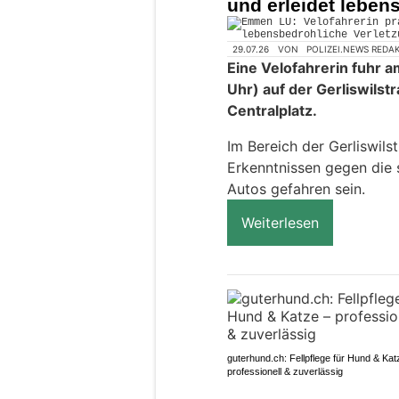
und erleidet leben
29.07.26
VON
POLIZEI.NEWS REDA
Eine Velofahrerin fuhr a
Uhr) auf der Gerliswils
Centralplatz.
Im Bereich der Gerliswils
Erkenntnissen gegen die 
Autos gefahren sein.
Weiterlesen
guterhund.ch: Fellpflege für Hund & Kat
professionell & zuverlässig