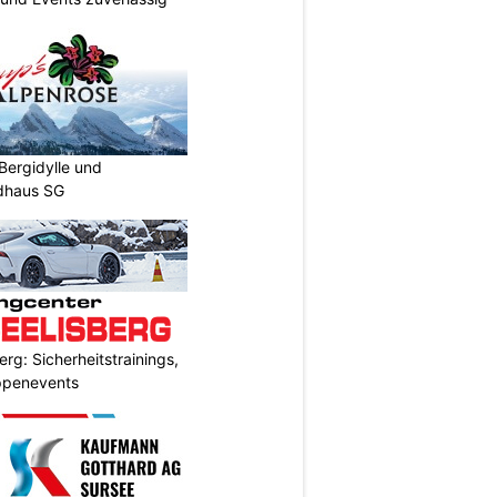
Bergidylle und
ldhaus SG
rg: Sicherheitstrainings,
uppenevents