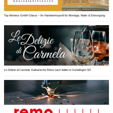
Top Monteur GmbH Glarus – Ihr Handwerksprofi für Montage, Maler & Entsorgung
Le Delizie di Carmela: Kulinarische Reise nach Italien in Gerlafingen SO