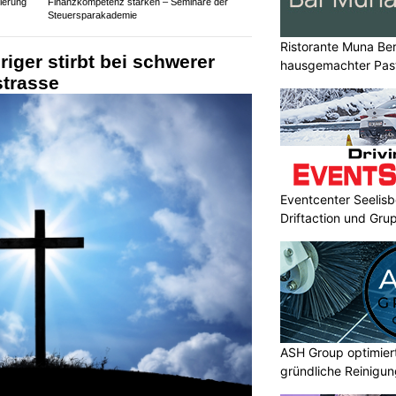
ierung
Finanzkompetenz stärken – Seminare der
Steuersparakademie
Ristorante Muna Be
iger stirbt bei schwerer
hausgemachter Past
strasse
Eventcenter Seelisbe
Driftaction und Gr
ASH Group optimier
gründliche Reinigu