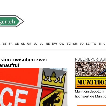
L
BS
FR
GE
GL
GR
JU
LU
NE
NW
OW
SG
SH
SO
SZ
TG
TI
U
lision zwischen zwei
PUBLIREPORTAG
enaufruf
Munitionsdepot.ch: 
hochwertige Muniti