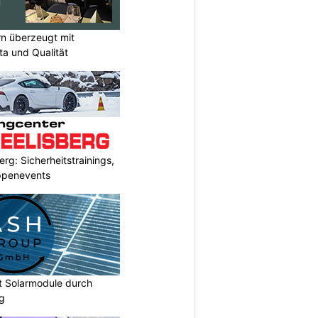
rn überzeugt mit
a und Qualität
rg: Sicherheitstrainings,
uppenevents
t Solarmodule durch
ng