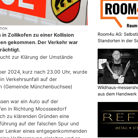
KTION
Room4u AG: Selbstl
in Zollikofen zu einer Kollision
Standorten in der 
gen gekommen. Der Verkehr war
ächtigt.
sucht zur Klärung der Umstände
er 2024, kurz nach 23.00 Uhr, wurde
in Verkehrsunfall auf der
ofen (Gemeinde Münchenbuchsee)
Wildhaus-messersho
aus dem Handwerk
sen war ein Auto auf der
ofen in Richtung Moosseedorf
ch zu klärenden Gründen eine
führung auf der falschen Spur und
. Der Lenker eines entgegenkommenden