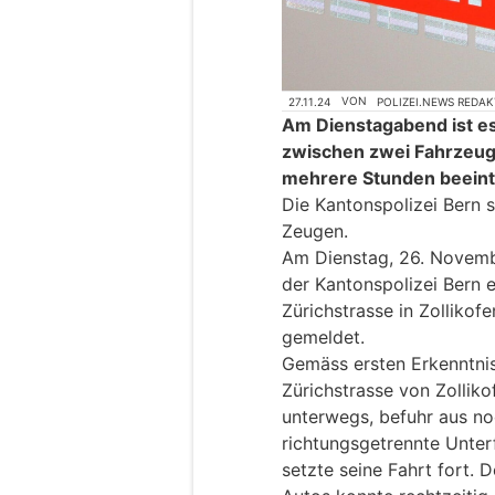
27.11.24
VON
POLIZEI.NEWS REDA
Am Dienstagabend ist es 
zwischen zwei Fahrzeu
mehrere Stunden beeintr
Die Kantonspolizei Bern 
Zeugen.
Am Dienstag, 26. Novemb
der Kantonspolizei Bern e
Zürichstrasse in Zollik
gemeldet.
Gemäss ersten Erkenntnis
Zürichstrasse von Zollik
unterwegs, befuhr aus no
richtungsgetrennte Unter
setzte seine Fahrt fort