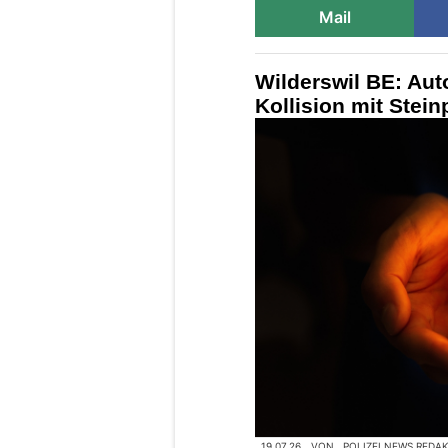
Mail
Wilderswil BE: Aut
Kollision mit Stein
19.07.26
VON
POLIZEI.NEWS REDA