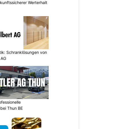
nftssicherer Werterhalt
etik: Schranklösungen von
 AG
ofessionelle
 bei Thun BE