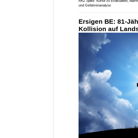
RKZ Spiez: Kurse zu Evakuation, Alarm
und Gefahrenanalyse
Ersigen BE: 81-Jähr
Kollision auf Land