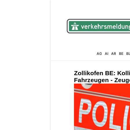
AG
AI
AR
BE
B
Zollikofen BE: Kol
Fahrzeugen - Zeug