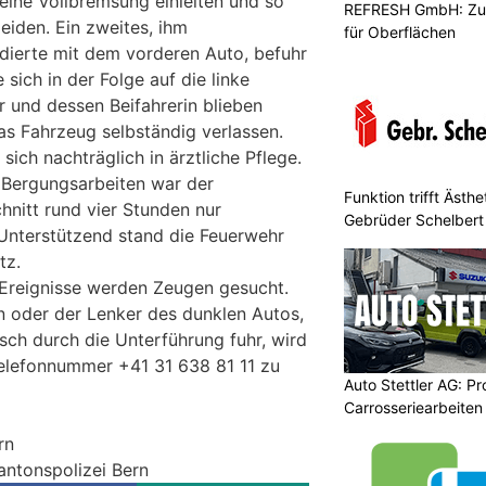
eine Vollbremsung einleiten und so
REFRESH GmbH: Zuku
meiden. Ein zweites, ihm
für Oberflächen
idierte mit dem vorderen Auto, befuhr
sich in der Folge auf die linke
r und dessen Beifahrerin blieben
as Fahrzeug selbständig verlassen.
ich nachträglich in ärztliche Pflege.
 Bergungsarbeiten war der
Funktion trifft Ästh
hnitt rund vier Stunden nur
Gebrüder Schelbert
 Unterstützend stand die Feuerwehr
tz.
 Ereignisse werden Zeugen gesucht.
n oder der Lenker des dunklen Autos,
ch durch die Unterführung fuhr, wird
Telefonnummer +41 31 638 81 11 zu
Auto Stettler AG: Pr
Carrosseriearbeiten
rn
antonspolizei Bern