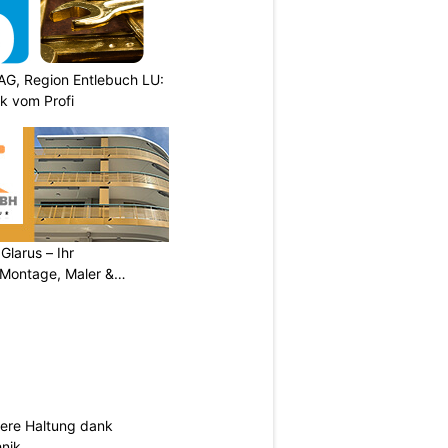
AG, Region Entlebuch LU:
k vom Profi
larus – Ihr
 Montage, Maler &
sere Haltung dank
nik