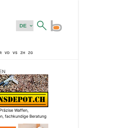
R
VD
VS
ZH
ZG
EN
Präzise Waffen,
on, fachkundige Beratung