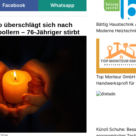
Facebook
Whatsapp
o überschlägt sich nach
Bättig Haustechnik 
Moderne Heiztechni
pollern – 76-Jähriger stirbt
Top Monteur GmbH G
Handwerksprofi für
Entsorgung
Künzli Schuhe: Bes
ergonomischer Tech
KTION