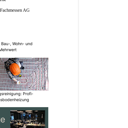
 Bau-, Wohn- und
Mehrwert
reinigung: Profi-
ussbodenheizung