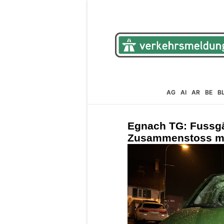
AG
AI
AR
BE
B
Egnach TG: Fussgä
Zusammenstoss mit