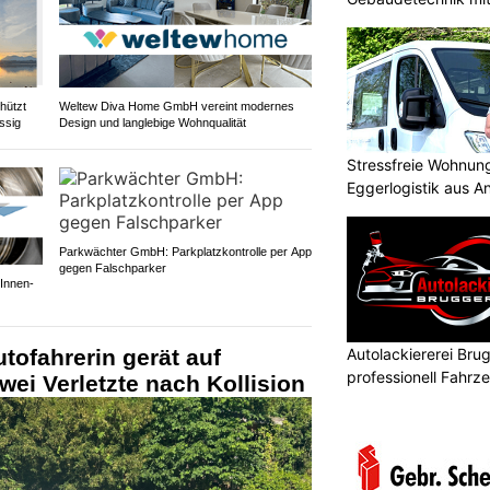
hützt
Weltew Diva Home GmbH vereint modernes
ssig
Design und langlebige Wohnqualität
Stressfreie Wohnun
Eggerlogistik aus A
Parkwächter GmbH: Parkplatzkontrolle per App
gegen Falschparker
Innen-
Autolackiererei Bru
tofahrerin gerät auf
professionell Fahrze
ei Verletzte nach Kollision