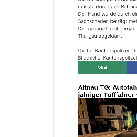
musste durch den Rettung
Der Hund wurde durch ein
Sachschaden beträgt meh
Der genaue Unfallhergang
Thurgau abgeklärt.
Quelle: Kantonspolizei T
Bildquelle: Kantonspolize
Mail
Altnau TG: Autofah
jähriger Töfffahrer 