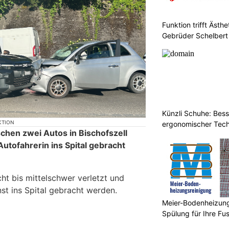
Funktion trifft Ästh
Gebrüder Schelbert
Künzli Schuhe: Bes
KTION
ergonomischer Tech
schen zwei Autos in Bischofszell
utofahrerin ins Spital gebracht
ht bis mittelschwer verletzt und
t ins Spital gebracht werden.
Meier-Bodenheizungs
Spülung für Ihre F