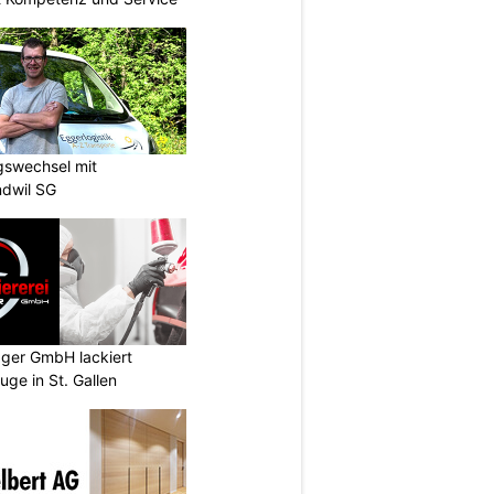
gswechsel mit
ndwil SG
gger GmbH lackiert
uge in St. Gallen