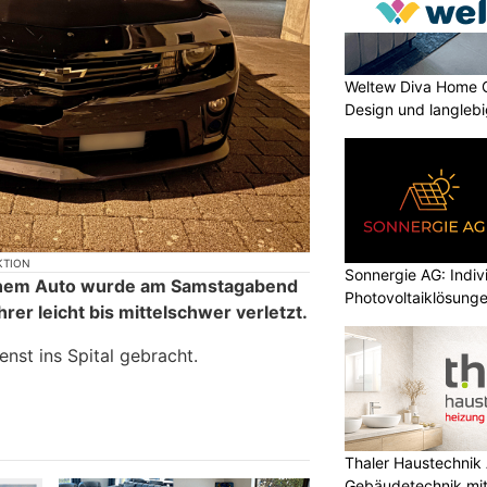
Weltew Diva Home 
Design und langleb
KTION
Sonnergie AG: Indiv
 einem Auto wurde am Samstagabend
Photovoltaiklösunge
rer leicht bis mittelschwer verletzt.
nst ins Spital gebracht.
Thaler Haustechnik
Gebäudetechnik mi