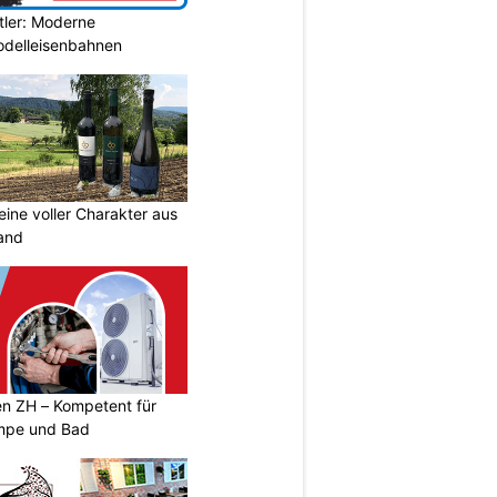
tler: Moderne
Modelleisenbahnen
eine voller Charakter aus
and
n ZH – Kompetent für
mpe und Bad