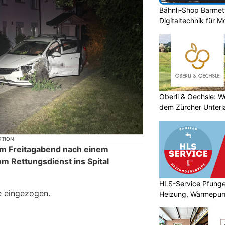
Bähnli-Shop Barmet
Digitaltechnik für 
Oberli & Oechsle: W
dem Zürcher Unterl
KTION
am Freitagabend nach einem
om Rettungsdienst ins Spital
HLS-Service Pfunge
e eingezogen.
Heizung, Wärmepu