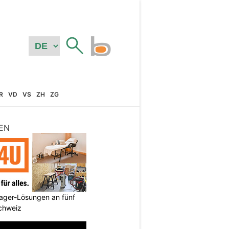
R
VD
VS
ZH
ZG
EN
ager-Lösungen an fünf
Schweiz