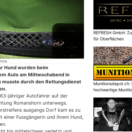
REFRESH GmbH: Zuku
für Oberflächen
KTION
ihr Hund wurden beim
em Auto am Mittwochabend in
au musste durch den Rettungsdienst
Munitionsdepot.ch: 
en.
hochwertige Muniti
63-jähriger Autofahrer auf der
chtung Romanshorn unterwegs.
rstreifens ausgangs Dorf kam es zu
 einer Fussgängerin und ihrem Hund,
en.
ht bis mittelschwer verletzt und