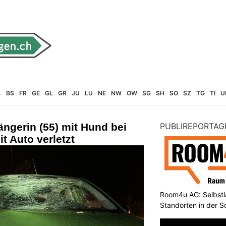
L
BS
FR
GE
GL
GR
JU
LU
NE
NW
OW
SG
SH
SO
SZ
TG
TI
U
ngerin (55) mit Hund bei
PUBLIREPORTAG
 Auto verletzt
Room4u AG: Selbstl
Standorten in der 