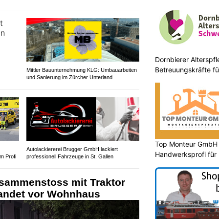
Dornbierer Alterspfl
Betreuungskräfte fü
Mittler Bauunternehmung KLG: Umbauarbeiten
und Sanierung im Zürcher Unterland
Top Monteur GmbH G
Autolackiererei Brugger GmbH lackiert
Handwerksprofi für
m Profi
professionell Fahrzeuge in St. Gallen
Entsorgung
usammenstoss mit Traktor
 landet vor Wohnhaus