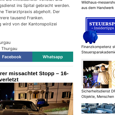
Wildhaus-messersho
sdienst ins Spital gebracht werden.
aus dem Handwerk
e Tierarztpraxis abgeholt. Der
rere tausend Franken.
 wird von der Kantonspolizei
hurgau
Finanzkompetenz st
i Thurgau
Steuersparakademi
Facebook
Whatsapp
rer missachtet Stopp – 16-
verletzt
Sicherheitsdienst 
Objekte, Menschen 