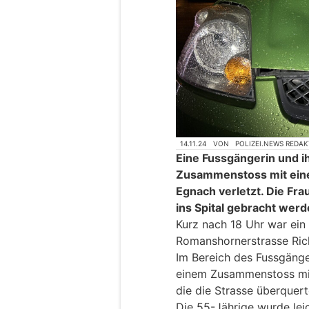
14.11.24
VON
POLIZEI.NEWS REDA
Eine Fussgängerin und 
Zusammenstoss mit ein
Egnach verletzt. Die Fr
ins Spital gebracht werd
Kurz nach 18 Uhr war ein 
Romanshornerstrasse Ri
Im Bereich des Fussgänge
einem Zusammenstoss mit
die die Strasse überquert
Die 55-Jährige wurde leic