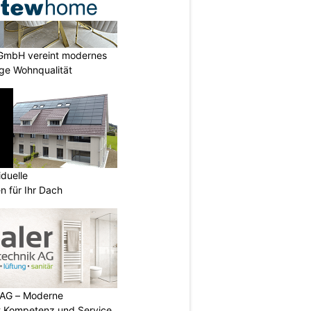
GmbH vereint modernes
ige Wohnqualität
iduelle
n für Ihr Dach
 AG – Moderne
t Kompetenz und Service