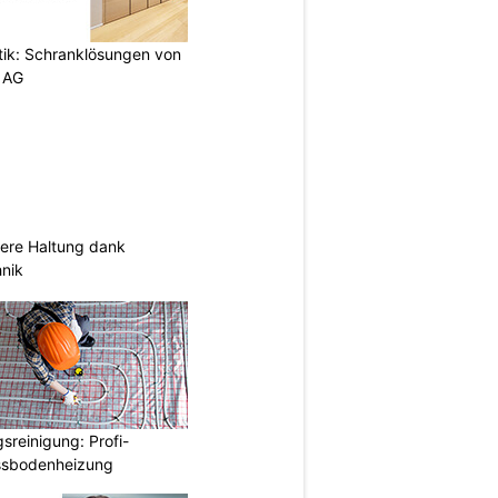
etik: Schranklösungen von
 AG
sere Haltung dank
nik
reinigung: Profi-
ussbodenheizung