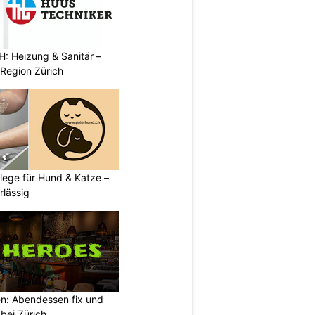
: Heizung & Sanitär –
r Region Zürich
flege für Hund & Katze –
rlässig
n: Abendessen fix und
bei Zürich