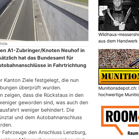
Wildhaus-messersho
aus dem Handwerk
KTION
den A1-Zubringer/Knoten Neuhof in
ätzlich hat das Bundesamt für
utobahnanschlüsse in Fahrtrichtung
r Kanton Ziele festgelegt, die nun
ebungen überprüft wurden.
Munitionsdepot.ch: 
hochwertige Muniti
 zeigen, dass die Rückstaus in den
 weniger geworden sind, was auch den
ausfahrt weniger behindert. Die
ünztal und dem Autobahnanschluss
rden.
 Fahrzeuge den Anschluss Lenzburg,