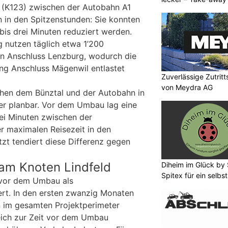
 (K123) zwischen der Autobahn A1
 in den Spitzenstunden: Sie konnten
bis drei Minuten reduziert werden.
 nutzen täglich etwa 1’200
en Anschluss Lenzburg, wodurch die
ng Anschluss Mägenwil entlastet
Zuverlässige Zutrit
von Meydra AG
schen dem Bünztal und der Autobahn in
er planbar. Vor dem Umbau lag eine
rei Minuten zwischen der
er maximalen Reisezeit in den
zt tendiert diese Differenz gegen
 am Knoten Lindfeld
Diheim im Glück by 
Spitex für ein selb
 vor dem Umbau als
ert. In den ersten zwanzig Monaten
im gesamten Projektperimeter
eich zur Zeit vor dem Umbau