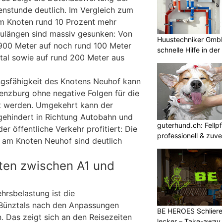
nstunde deutlich. Im Vergleich zum
am Knoten rund 10 Prozent mehr
aulängen sind massiv gesunken: Von
Huustechniker GmbH
900 Meter auf noch rund 100 Meter
schnelle Hilfe in de
tal sowie auf rund 200 Meter aus
ngsfähigkeit des Knotens Neuhof kann
Lenzburg ohne negative Folgen für die
t werden. Umgekehrt kann der
gehindert in Richtung Autobahn und
guterhund.ch: Fellp
er öffentliche Verkehr profitiert: Die
professionell & zuve
e am Knoten Neuhof sind deutlich
iten zwischen A1 und
hrsbelastung ist die
Bünztals nach den Anpassungen
BE HEROES Schliere
. Das zeigt sich an den Reisezeiten
lecker – Take-away 