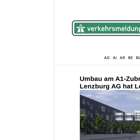
AG
AI
AR
BE
B
Umbau am A1-Zubri
Lenzburg AG hat Le