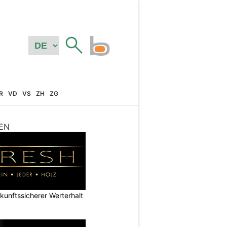
R
VD
VS
ZH
ZG
EN
nftssicherer Werterhalt