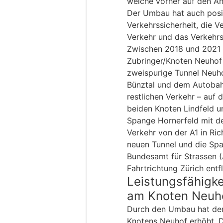
welche vorher auf den A
Der Umbau hat auch posi
Verkehrssicherheit, die Ve
Verkehr und das Verkehr
Zwischen 2018 und 2021 
Zubringer/Knoten Neuhof
zweispurige Tunnel Neuho
Bünztal und dem Autoba
restlichen Verkehr – auf
beiden Knoten Lindfeld 
Spange Hornerfeld mit dem
Verkehr von der A1 in Ri
neuen Tunnel und die Spa
Bundesamt für Strassen 
Fahrtrichtung Zürich entf
Leistungsfähigk
am Knoten Neuh
Durch den Umbau hat der 
Knotens Neuhof erhöht. 