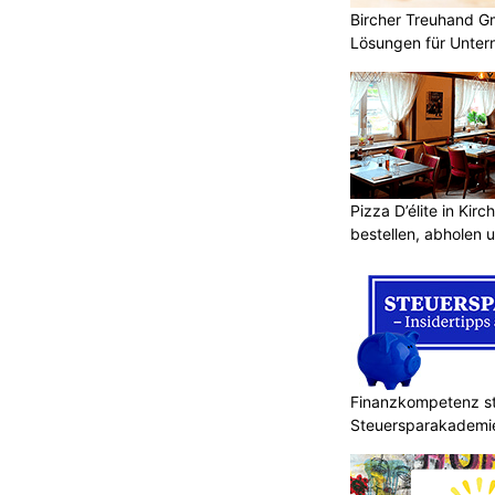
Bircher Treuhand G
Lösungen für Unte
Pizza D’élite in Kir
bestellen, abholen 
Finanzkompetenz st
Steuersparakademi