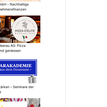
mbH – Nachhaltige
rnehmensfinanzen
chleerau AG: Pizza
und geniessen
ärken – Seminare der
e