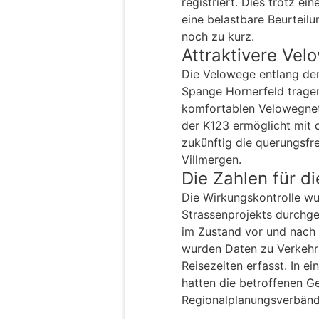
registriert. Dies trotz ei
eine belastbare Beurteil
noch zu kurz.
Attraktivere Vel
Die Velowege entlang der
Spange Hornerfeld trage
komfortablen Velowegnet
der K123 ermöglicht mit
zukünftig die querungsfr
Villmergen.
Die Zahlen für d
Die Wirkungskontrolle w
Strassenprojekts durchge
im Zustand vor und nach
wurden Daten zu Verkeh
Reisezeiten erfasst. In e
hatten die betroffenen 
Regionalplanungsverbänd