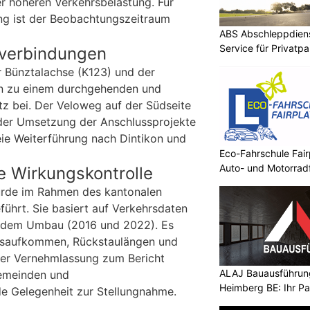
ner höheren Verkehrsbelastung. Für
ung ist der Beobachtungszeitraum
ABS Abschleppdiens
Service für Privatp
overbindungen
 Bünztalachse (K123) und der
n zu einem durchgehenden und
z bei. Der Veloweg auf der Südseite
 der Umsetzung der Anschlussprojekte
eie Weiterführung nach Dintikon und
Eco-Fahrschule Fair
Auto- und Motorrad
ie Wirkungskontrolle
urde im Rahmen des kantonalen
führt. Sie basiert auf Verkehrsdaten
 dem Umbau (2016 und 2022). Es
rsaufkommen, Rückstaulängen und
iner Vernehmlassung zum Bericht
ALAJ Bauausführung
Gemeinden und
Heimberg BE: Ihr Pa
e Gelegenheit zur Stellungnahme.