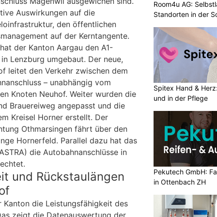
nschluss Mägenwil ausgewichen sind.
Room4u AG: Selbstl
tive Auswirkungen auf die
Standorten in der 
loinfrastruktur, den öffentlichen
smanagement auf der Kerntangente.
hat der Kanton Aargau den A1-
 in Lenzburg umgebaut. Der neue,
f leitet den Verkehr zwischen dem
hnanschluss – unabhängig vom
Spitex Hand & Herz:
 den Knoten Neuhof. Weiter wurden die
und in der Pflege
und Brauereiweg angepasst und die
 Kreisel Horner erstellt. Der
chtung Othmarsingen fährt über den
nge Hornerfeld. Parallel dazu hat das
(ASTRA) die Autobahnanschlüsse in
lechtet.
Pekutech GmbH: Fa
eit und Rückstaulängen
in Ottenbach ZH
of
Kanton die Leistungsfähigkeit des
Das zeigt die Datenauswertung der