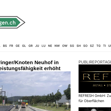
L
BS
FR
GE
GL
GR
JU
LU
NE
NW
OW
SG
SH
SO
SZ
TG
TI
U
nger/Knoten Neuhof in
PUBLIREPORTAG
istungsfähigkeit erhöht
REFRESH GmbH: Zuku
für Oberflächen