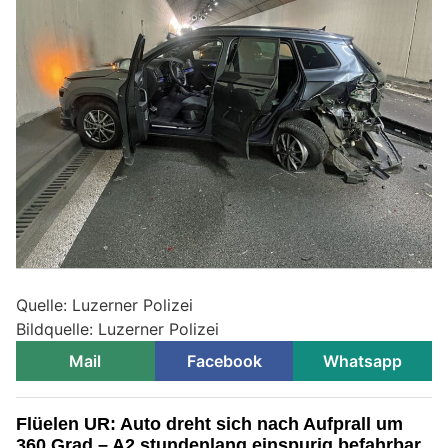
Quelle: Luzerner Polizei
Bildquelle: Luzerner Polizei
Mail
Facebook
Whatsapp
Flüelen UR: Auto dreht sich nach Aufprall um
360 Grad – A2 stundenlang einspurig befahrbar