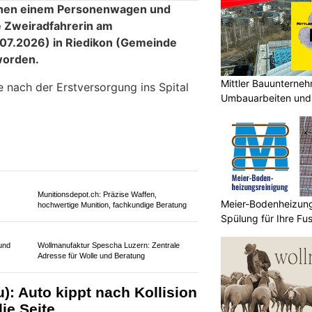
Schneiderkunst auf Mass
Mittler Bauunterne
Umbauarbeiten und 
Meier-Bodenheizungsreinigung: Profi-Spülung
Unterland
für Ihre Fussbodenheizung
e-Fahrerin bei Kollision im
letzt – Zeugen gesucht
Meier-Bodenheizungs
KTION
Spülung für Ihre F
ischen einem Personenwagen und
ie Zweiradfahrerin am
07.2026) in Riedikon (Gemeinde
worden.
e nach der Erstversorgung ins Spital