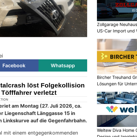
Zollgarage Neuhaus
US-Car Import und 
ei
Facebook
Whatsapp
Bircher Treuhand G
Lösungen für Unte
talcrash löst Folgekollision
Töfffahrer verletzt
KTION
riet am Montag (27. Juli 2026, ca.
er Liegenschaft Länggasse 15 in
en Linkskurve auf die Gegenfahrbahn.
Weltew Diva Home 
Design und langleb