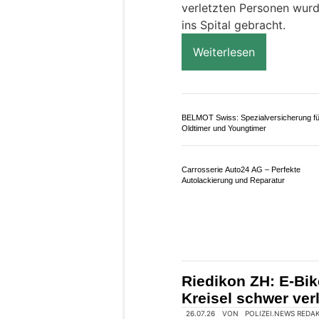
Rain LU: Zwei Verle
Kollision – Strass
25.07.26
VON
POLIZEI.NEWS REDA
Gestern Nachmittag hat 
Rain eine seitlich-fronta
Personenwagen ereigne
Dabei wurden zwei Persone
verletzten Personen wurd
ins Spital gebracht.
Weiterlesen
BELMOT Swiss: Spezialversicherung fü