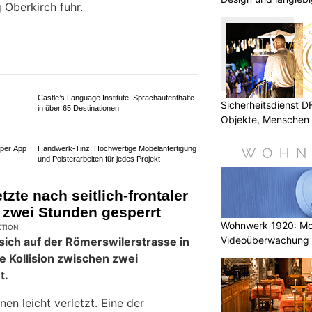
ntal mit einem entgegenkommenden
 Oberkirch fuhr.
Sicherheitsdienst 
Objekte, Menschen 
Castle’s Language Institute: Sprachaufenthalte
in über 65 Destinationen
Wohnwerk 1920: M
Videoüberwachung 
 per App
Gebäude
Handwerk-Tinz: Hochwertige Möbelanfertigung
und Polsterarbeiten für jedes Projekt