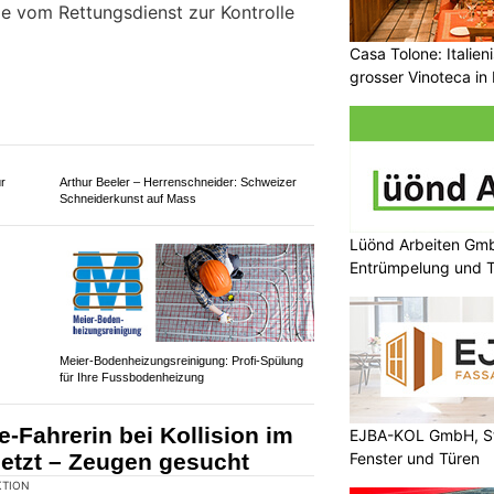
tzte nach seitlich-frontaler
e zwei Stunden gesperrt
Casa Tolone: Italien
grosser Vinoteca in
KTION
sich auf der Römerswilerstrasse in
le Kollision zwischen zwei
t.
n leicht verletzt. Eine der
Lüönd Arbeiten Gmb
e vom Rettungsdienst zur Kontrolle
Entrümpelung und T
EJBA-KOL GmbH, St
Fenster und Türen
r
Arthur Beeler – Herrenschneider: Schweizer