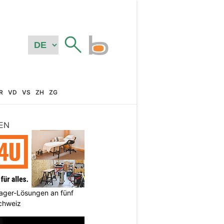
R
VD
VS
ZH
ZG
EN
ager-Lösungen an fünf
Schweiz