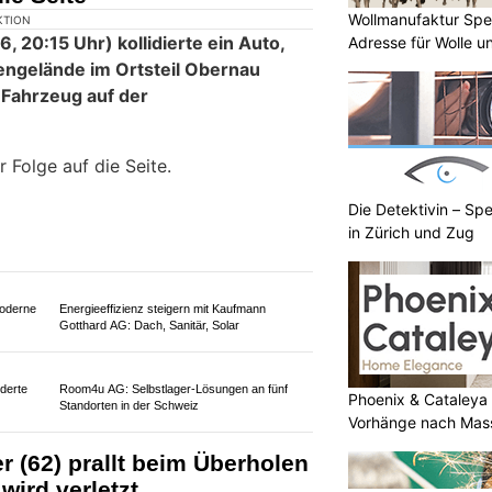
Wollmanufaktur Spe
Adresse für Wolle u
Die Detektivin – Spe
Munitionsdepot.ch: Präzise Waffen,
in Zürich und Zug
hochwertige Munition, fachkundige Beratung
und
Wollmanufaktur Spescha Luzern: Zentrale
Adresse für Wolle und Beratung
Phoenix & Cataleya
Vorhänge nach Mass
): Auto kippt nach Kollision
die Seite