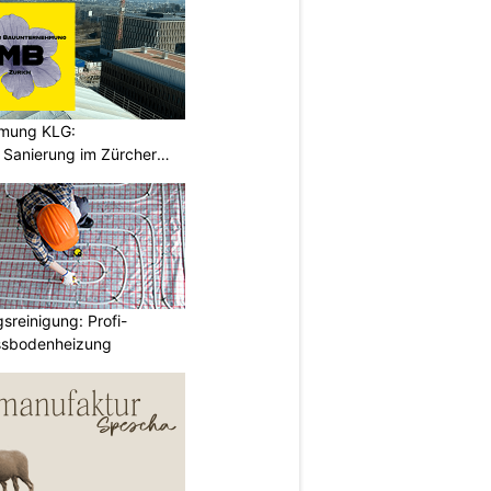
hmung KLG:
Sanierung im Zürcher
reinigung: Profi-
ussbodenheizung