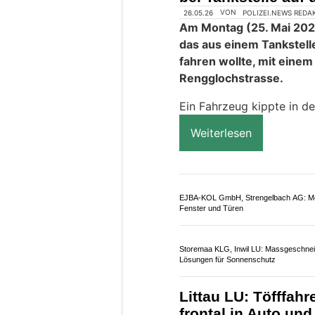
gebracht.
Weiterlesen
Bircher Treuhand GmbH – Nachhaltige
Lösungen für Unternehmensfinanzen
Holling Services: Schutz vor Schimmel 
Feuchtigkeitsschäden
Kriens LU (Obernau
bei Tankstelle auf 