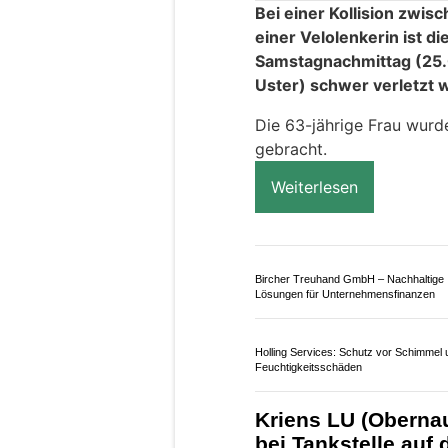
Oldtimer und Youngtimer
Carrosserie Auto24 AG – Perfekte
Autolackierung und Reparatur
Riedikon ZH: E-Bik
Kreisel schwer ver
26.07.26
VON
POLIZEI.NEWS REDA
Bei einer Kollision zw
einer Velolenkerin ist d
Samstagnachmittag (25.
Uster) schwer verletzt 
Die 63-jährige Frau wurd