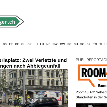
L
BS
FR
GE
GL
GR
JU
LU
NE
NW
OW
SG
SH
SO
SZ
TG
TI
U
oriaplatz: Zwei Verletzte und
PUBLIREPORTAG
ngen nach Abbiegeunfall
Room4u AG: Selbstl
Standorten in der 