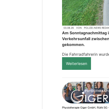
03.08.26
VON
POLIZEI.NEWS REDA
Am Sonntagnachmittag is
Verkehrsunfall zwische
gekommen.
Die Fahrradfahrerin wurde
Weiterlesen
Physiotherapie Giger GmbH, Rüthi SG 