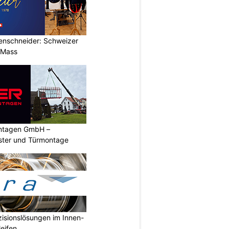
renschneider: Schweizer
 Mass
ontagen GmbH –
nster und Türmontage
isionslösungen im Innen-
eifen