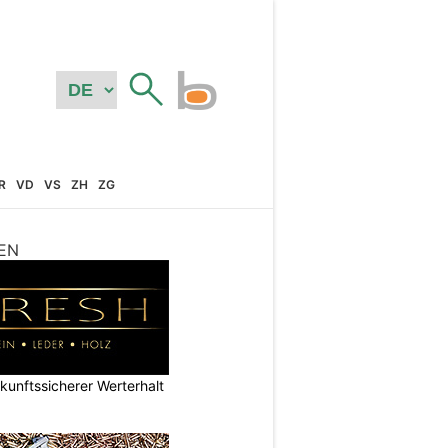
R
VD
VS
ZH
ZG
EN
nftssicherer Werterhalt