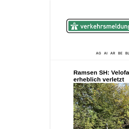
AG
AI
AR
BE
B
Ramsen SH: Velofahr
erheblich verletzt