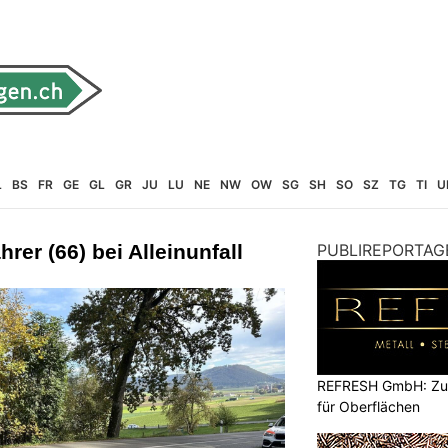
L
BS
FR
GE
GL
GR
JU
LU
NE
NW
OW
SG
SH
SO
SZ
TG
TI
U
er (66) bei Alleinunfall
PUBLIREPORTAG
REFRESH GmbH: Zuku
für Oberflächen