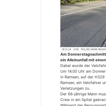
18.10.24
VON
POLIZEI.NEWS REDA
Am Donnerstagnachmitta
ein Alleinunfall mit eine
Dabei wurde der Velofahre
Um 14.00 Uhr am Donners
in Ramsen, auf der H329 
Ramsen, ein Velofahrer u
Verletzungen zu.
Der 66-jährige Mann muss
Crew in ein Spital gebra
Während der Bergungsarb