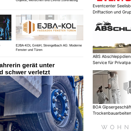
Eventcenter Seelisbe
Driftaction und Gr
e
EJBA-KOL GmbH, Strengelbach AG: Moderne
Fenster und Türen
ABS Abschleppdiens
Service für Privatp
ahrerin gerät unter
 schwer verletzt
BOA Gipsergeschäft 
Trockenbauarbeiten 