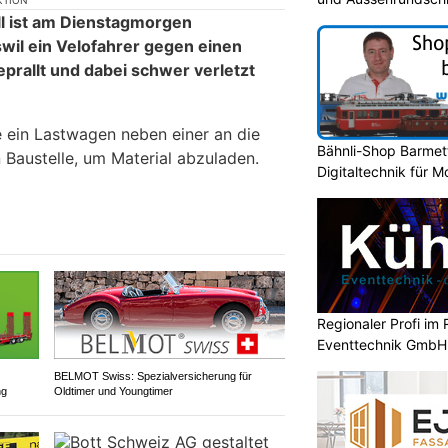
KTION
l ist am Dienstagmorgen
il ein Velofahrer gegen einen
rallt und dabei schwer verletzt
e ein Lastwagen neben einer an die
Bähnli-Shop Barmet
Baustelle, um Material abzuladen.
Digitaltechnik für 
Regionaler Profi im 
Eventtechnik GmbH
BELMOT Swiss: Spezialversicherung für
ng
Oldtimer und Youngtimer