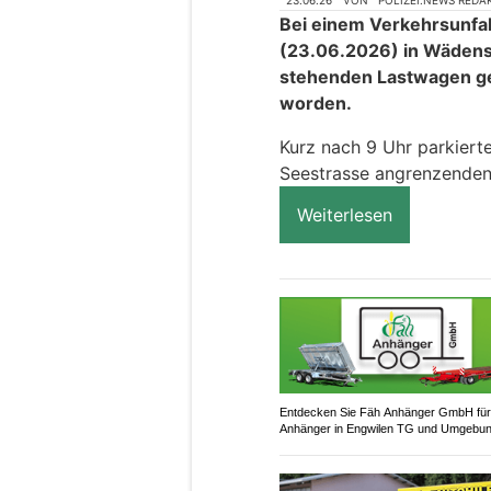
23.06.26
VON
POLIZEI.NEWS REDA
Bei einem Verkehrsunfal
(23.06.2026) in Wädensw
stehenden Lastwagen gep
worden.
Kurz nach 9 Uhr parkiert
Seestrasse angrenzenden 
Weiterlesen
Entdecken Sie Fäh Anhänger GmbH für
Anhänger in Engwilen TG und Umgebu