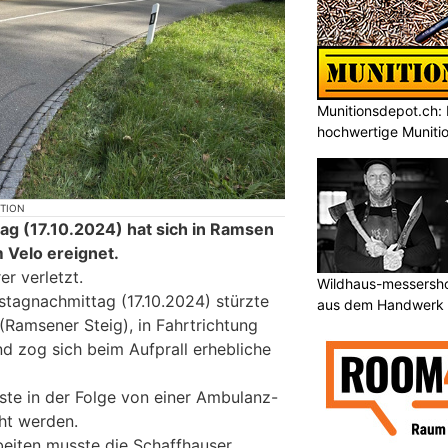
Munitionsdepot.ch: 
hochwertige Muniti
KTION
g (17.10.2024) hat sich in Ramsen
m Velo ereignet.
r verletzt.
Wildhaus-messersho
tagnachmittag (17.10.2024) stürzte
aus dem Handwerk
(Ramsener Steig), in Fahrtrichtung
nd zog sich beim Aufprall erhebliche
te in der Folge von einer Ambulanz-
cht werden.
eiten musste die Schaffhauser