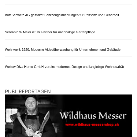
Winterthur ZH: Auto flüchtet vor Polizeikontrolle
– zwei Jugendliche festgenommen
24.07.26
VON
POLIZEI.NEWS REDAKTION
Am Donnerstag, 23. Juli 2026, führte die Stadtpolizei
Winterthur an der Zürcherstrasse eine Verkehrskontrolle
durch.
Ein Fahrzeug entzog sich der Kontrolle und flüchtete. Anlässlich
der Nahbereichsfahndung konnte das Fahrzeug aufgefunden
werden. Zwei Jugendliche wurden festgenommen.
Weiterlesen
Künzli Schuhe: Bessere Haltung dank ergonomischer Technik