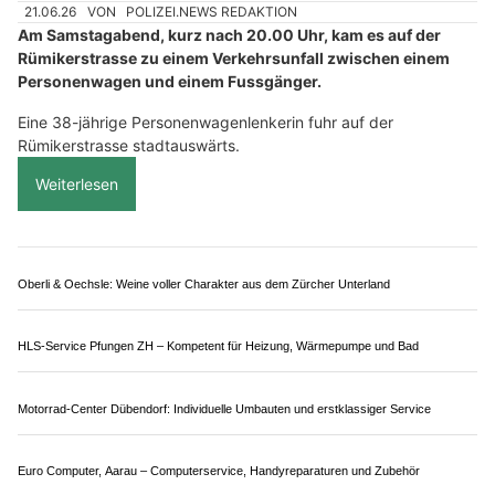
Verlassen Sie sich auf Mischo Transport GmbH für reibungslose Umzüge
Emilay Bau GmbH: Professionelle Gipsarbeiten für Umbau und Renovation
Top Monteur GmbH Glarus – Ihr Handwerksprofi für Montage, Maler & Entsorgung
Winterthur-Hegi ZH: Jugendlicher (15) wird beim
Überqueren der Strasse angefahren
21.06.26
VON
POLIZEI.NEWS REDAKTION
Am Samstagabend, kurz nach 20.00 Uhr, kam es auf der
Rümikerstrasse zu einem Verkehrsunfall zwischen einem
Personenwagen und einem Fussgänger.
Eine 38-jährige Personenwagenlenkerin fuhr auf der
Rümikerstrasse stadtauswärts.