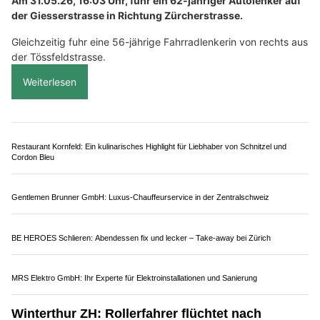
Mayinger Gärten, Rothenturm SZ – Experten für naturnahe Gartengestaltung
DIN Autopark: Autokauf, Verkauf und Service in Dietikon ZH
Innenbegrünung Ferrara bringt grüne Energie in moderne Büros
Winterthur-Töss ZH: Autolenker kollidiert mit
Velofahrerin – Frau (56) erleidet Frakturen