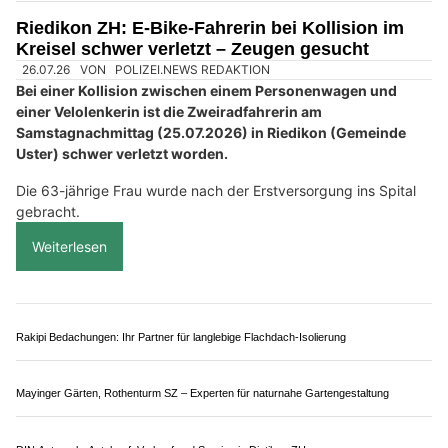
Weiterlesen
Oberli & Oechsle: Weine voller Charakter aus dem Zürcher Unterland
HLS-Service Pfungen ZH – Kompetent für Heizung, Wärmepumpe und Bad
Motorrad-Center Dübendorf: Individuelle Umbauten und erstklassiger Service
Euro Computer, Aarau – Computerservice, Handyreparaturen und Zubehör