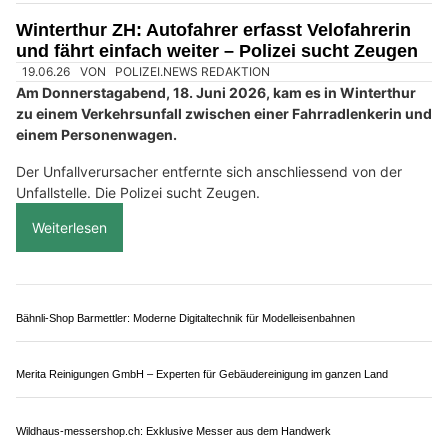
Bilanz zum Nationalfeiertag.
Weiterlesen
Pekutech GmbH: Fachgerechter Autoservice in Ottenbach ZH
ABS Abschleppdienst Zürich: Falschparker-Service für Privatparkplätze
HCW GmbH: Schnellservice für Autoglas, Kratzer, Dellen und Unfallinstandsetzung
Ihr Bauprojekt sicher umgesetzt – mit der Bau AG Möriken