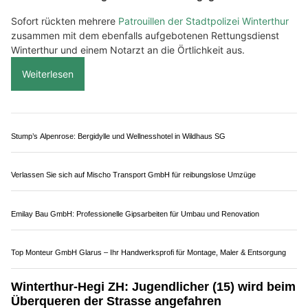
10.07.26
VON
POLIZEI.NEWS REDAKTION
Am Donnerstag, 9. Juli 2026, gegen 17:45 Uhr ging über die
Notrufnummer bei der Stadtpolizei Winterthur die Meldung
ein, dass es an der Stadlerstrasse eine Kollision zwischen
einem Personenwagen und einem Kind gegeben hat.
Sofort rückten mehrere
Patrouillen der Stadtpolizei Winterthur
zusammen mit dem ebenfalls aufgebotenen Rettungsdienst
Winterthur und einem Notarzt an die Örtlichkeit aus.
Weiterlesen
Stump’s Alpenrose: Bergidylle und Wellnesshotel in Wildhaus SG