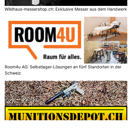
Greil Elektro GmbH, Wädenswil ZH: Fullservice Elektroinstallationen & Photovoltaik
Althiburos Security Services.ch: Diskreter Detektivdienst & professioneller Schutz
IR Services, Schneisingen AG – Reinigungs- und Unterhaltslösungen
Zürich ZH: Raser (Rumäne) flüchtet vor Polizei
und gefährdet Passanten – Zeugen gesucht
23.07.26
VON
POLIZEI.NEWS REDAKTION
Am Mittwochabend, 22. Juli 2026, nahm die Stadtpolizei
Zürich einen Autolenker
im Kreis 11
fest, nachdem dieser vor
einer Polizeikontrolle geflüchtet war.
Die Stadtpolizei Zürich sucht Zeugen