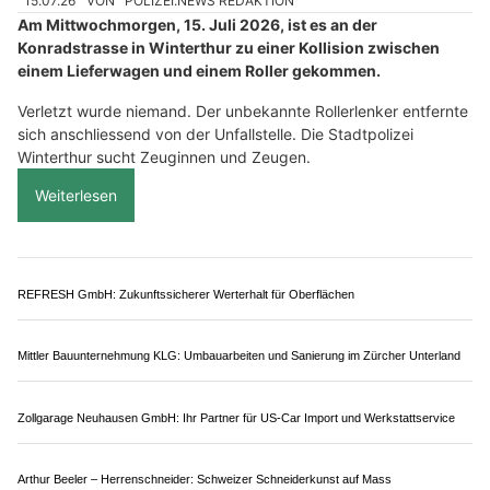
Gentlemen Brunner GmbH: Luxus-Chauffeurservice in der Zentralschweiz
BE HEROES Schlieren: Abendessen fix und lecker – Take-away bei Zürich
MRS Elektro GmbH: Ihr Experte für Elektroinstallationen und Sanierung
Winterthur ZH: Rollerfahrer flüchtet nach
Kollision samt Autoschlüssel (Zeugenaufruf)