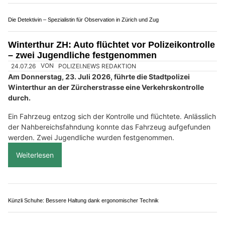
Rümlang ZH: Motorradfahrer (23) verunfallt im
Maisfeld – die Kantonspolizei sucht Zeugen
19.07.26
VON
POLIZEI.NEWS REDAKTION
Bei einem Selbstunfall mit einem Motorrad ist am frühen
Sonntagmorgen (19.7.2026) in Rümlang ein Motorradlenker
verletzt worden.
Kurz nach 4.20 Uhr ist ein 23-jähriger Mann mit seinem
Motorrad auf der Glatttalstrasse von Zürich in Richtung
Rümlang gefahren.
Weiterlesen
Eventcenter Seelisberg: Sicherheitstrainings, Driftaction und Gruppenevents