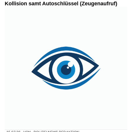
31.05.26
VON
POLIZEI.NEWS REDAKTION
Am 31.05.26, 16:03 Uhr, fuhr ein 62-jähriger Autolenker auf
der Giesserstrasse in Richtung Zürcherstrasse.
Gleichzeitig fuhr eine 56-jährige Fahrradlenkerin von rechts aus
der Tössfeldstrasse.
Weiterlesen
Restaurant Kornfeld: Ein kulinarisches Highlight für Liebhaber von Schnitzel und
Cordon Bleu