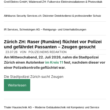
Meier-Bodenheizungsreinigung: Profi-Spülung für Ihre Fussbodenheizung
ASH Group optimiert Solarmodule durch gründliche Reinigung
Grütli Garage GmbH in Nürensdorf ZH: Ihr Partner für Auto-Service
Winterthur ZH: Autofahrer erfasst Velofahrerin
und fährt einfach weiter – Polizei sucht Zeugen
19.06.26
VON
POLIZEI.NEWS REDAKTION
Am Donnerstagabend, 18. Juni 2026, kam es in Winterthur
zu einem Verkehrsunfall zwischen einer Fahrradlenkerin und
einem Personenwagen.
Der Unfallverursacher entfernte sich anschliessend von der