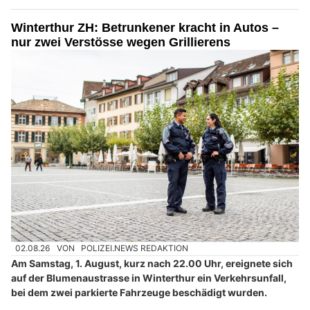
15.07.26
VON
POLIZEI.NEWS REDAKTION
Am Mittwochmorgen, 15. Juli 2026, ist es an der
Konradstrasse in Winterthur zu einer Kollision zwischen
einem Lieferwagen und einem Roller gekommen.
Verletzt wurde niemand. Der unbekannte Rollerlenker entfernte
sich anschliessend von der Unfallstelle. Die Stadtpolizei
Winterthur sucht Zeuginnen und Zeugen.