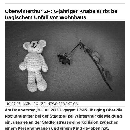
Baaz Indian Restaurant, Aarau AG: Frische Gewürze, echte Rezepte
BEO Funpark und Woodstock in Bösingen FR – Freizeitpark für Familien
Oberwinterthur ZH: 6-jähriger Knabe stirbt bei
tragischem Unfall vor Wohnhaus