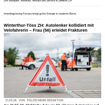
Riedikon ZH: E-Bike-Fahrerin bei Kollision im
Kreisel schwer verletzt – Zeugen gesucht
26.07.26
VON
POLIZEI.NEWS REDAKTION
Bei einer Kollision zwischen einem Personenwagen und
einer Velolenkerin ist die Zweiradfahrerin am
Samstagnachmittag (25.07.2026) in Riedikon (Gemeinde
Uster) schwer verletzt worden.
Die 63-jährige Frau wurde nach der Erstversorgung ins Spital
gebracht.
Weiterlesen
Rakipi Bedachungen: Ihr Partner für langlebige Flachdach-Isolierung