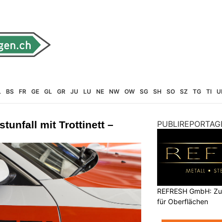
L
BS
FR
GE
GL
GR
JU
LU
NE
NW
OW
SG
SH
SO
SZ
TG
TI
U
tunfall mit Trottinett –
PUBLIREPORTAG
REFRESH GmbH: Zuku
für Oberflächen