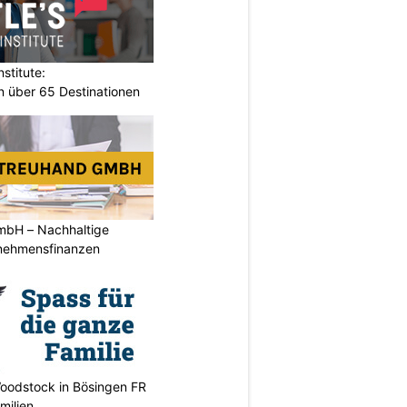
stitute:
n über 65 Destinationen
mbH – Nachhaltige
rnehmensfinanzen
oodstock in Bösingen FR
milien