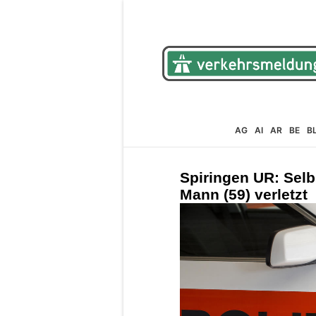
AG
AI
AR
BE
B
Spiringen UR: Selbs
Mann (59) verletzt