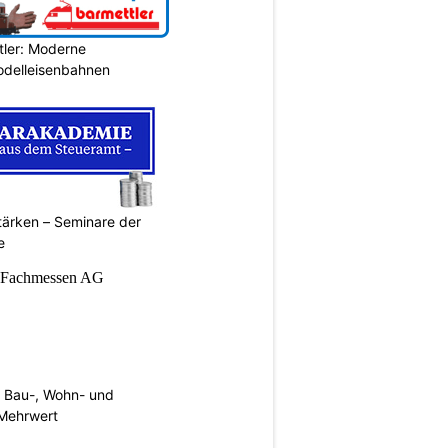
tler: Moderne
Modelleisenbahnen
ärken – Seminare der
e
 Bau-, Wohn- und
Mehrwert