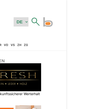
R
VD
VS
ZH
ZG
EN
nftssicherer Werterhalt