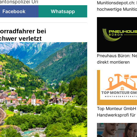
antonspolizei Uri
Munitionsdepot.ch: 
hochwertige Muniti
Facebook
Whatsapp
orradfahrer bei
hwer verletzt
Pneuhaus Büron: Ne
direkt montieren
Top Monteur GmbH G
Handwerksprofi für
Entsorgung