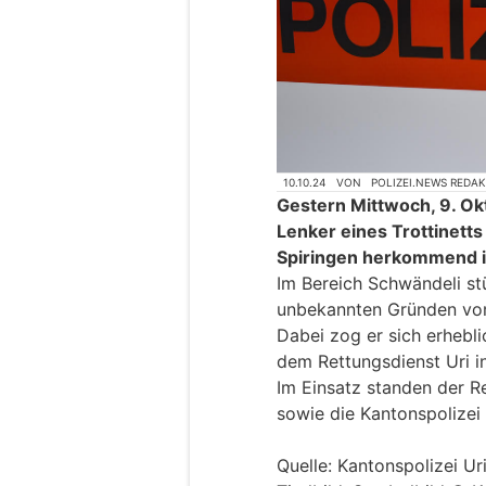
10.10.24
VON
POLIZEI.NEWS REDA
Gestern Mittwoch, 9. Ok
Lenker eines Trottinetts
Spiringen herkommend i
Im Bereich Schwändeli st
unbekannten Gründen vom T
Dabei zog er sich erhebl
dem Rettungsdienst Uri in
Im Einsatz standen der R
sowie die Kantonspolizei 
Quelle: Kantonspolizei Ur