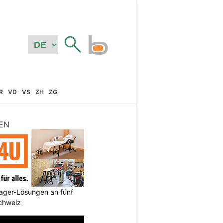
R
VD
VS
ZH
ZG
EN
ager-Lösungen an fünf
Schweiz