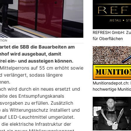
REFRESH GmbH: Zuku
für Oberflächen
KTION
rtet die SBB die Bauarbeiten am
hof wird ausgebaut, damit
frei ein- und aussteigen können.
Mittelperrons auf 55 cm erhöht sowie
d verlängert, sodass längere
nnen.
Munitionsdepot.ch: 
ch wird durch ein neues ersetzt und
hochwertige Muniti
eite des Entsumpfungskanals
svorgaben zu erfüllen. Zusätzlich
 als Witterungsschutz installiert und
 auf LED-Leuchtmittel umgerüstet.
ie elektrische Infrastruktur der
iert ein neues Möblierungskonzept,