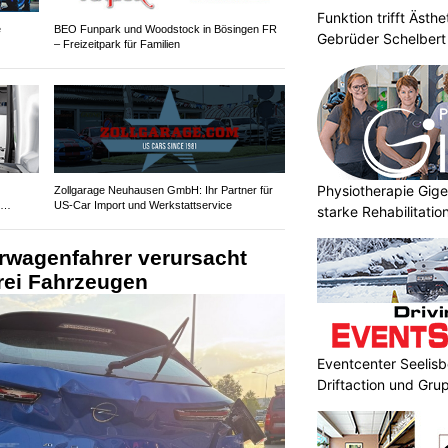
Funktion trifft Ästh
e
BEO Funpark und Woodstock in Bösingen FR
Gebrüder Schelbert
– Freizeitpark für Familien
Physiotherapie Gig
Zollgarage Neuhausen GmbH: Ihr Partner für
US-Car Import und Werkstattservice
starke Rehabilitati
erwagenfahrer verursacht
drei Fahrzeugen
Eventcenter Seelisbe
Driftaction und Gr