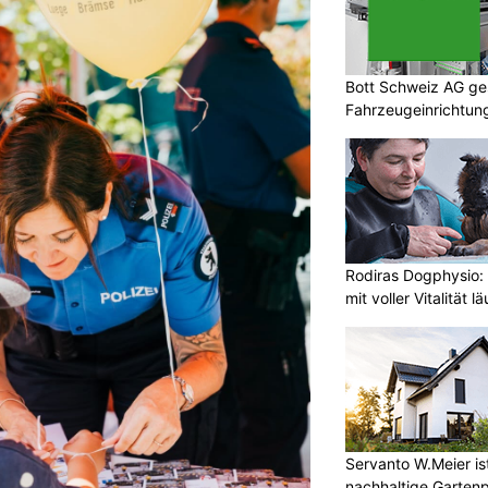
Bott Schweiz AG ges
Fahrzeugeinrichtung
Sicherheit
Rodiras Dogphysio:
mit voller Vitalität lä
Servanto W.Meier ist
nachhaltige Garten