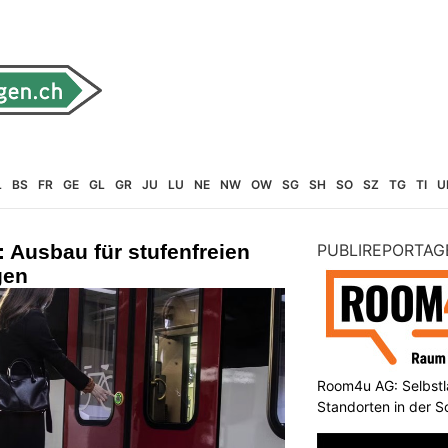
L
BS
FR
GE
GL
GR
JU
LU
NE
NW
OW
SG
SH
SO
SZ
TG
TI
U
 Ausbau für stufenfreien
PUBLIREPORTAG
gen
Room4u AG: Selbstl
Standorten in der 