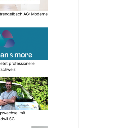
rengelbach AG: Moderne
etet professionelle
tschweiz
gswechsel mit
ndwil SG