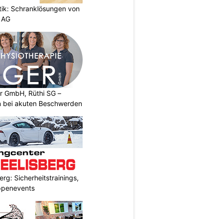
etik: Schranklösungen von
 AG
er GmbH, Rüthi SG –
on bei akuten Beschwerden
rg: Sicherheitstrainings,
uppenevents