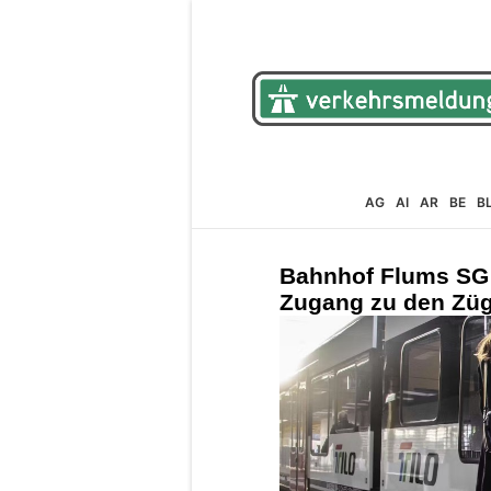
AG
AI
AR
BE
B
Bahnhof Flums SG:
Zugang zu den Zü