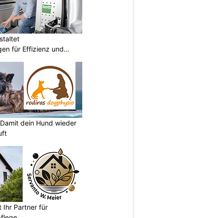
taltet
en für Effizienz und
 Damit dein Hund wieder
uft
 Ihr Partner für
pflege