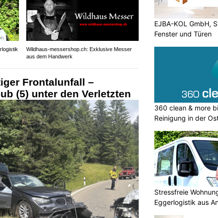
EJBA-KOL GmbH, St
Fenster und Türen
logistik
Wildhaus-messershop.ch: Exklusive Messer
aus dem Handwerk
ger Frontalunfall –
ub (5) unter den Verletzten
360 clean & more bi
Reinigung in der Os
Stressfreie Wohnun
Eggerlogistik aus A