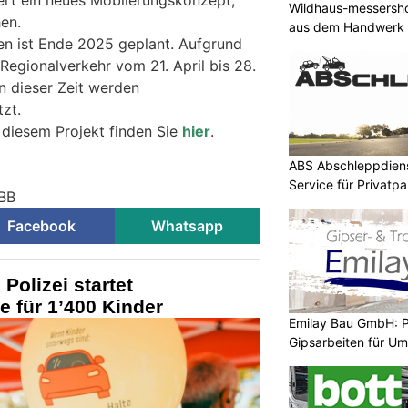
Wildhaus-messersho
en.
aus dem Handwerk
en ist Ende 2025 geplant. Aufgrund
Regionalverkehr vom 21. April bis 28.
n dieser Zeit werden
zt.
 diesem Projekt finden Sie
hier
.
ABS Abschleppdiens
Service für Privatp
SBB
Facebook
Whatsapp
 Polizei startet
für 1’400 Kinder
Emilay Bau GmbH: P
Gipsarbeiten für U