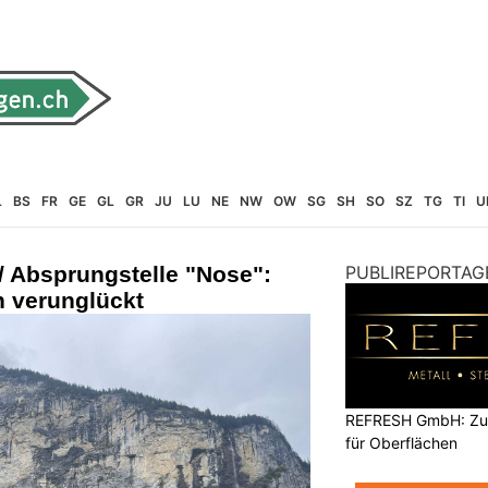
L
BS
FR
GE
GL
GR
JU
LU
NE
NW
OW
SG
SH
SO
SZ
TG
TI
U
/ Absprungstelle "Nose":
PUBLIREPORTAG
h verunglückt
REFRESH GmbH: Zuku
für Oberflächen