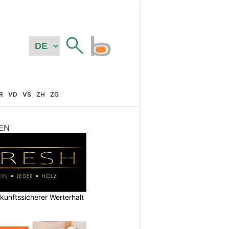
R
VD
VS
ZH
ZG
EN
nftssicherer Werterhalt