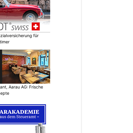
ialversicherung für
timer
ant, Aarau AG: Frische
zepte