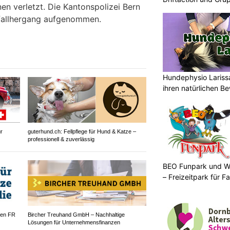
en verletzt. Die Kantonspolizei Bern
fallhergang aufgenommen.
Hundephysio Lariss
ihren natürlichen B
r
guterhund.ch: Fellpflege für Hund & Katze –
professionell & zuverlässig
BEO Funpark und W
– Freizeitpark für Fa
gen FR
Bircher Treuhand GmbH – Nachhaltige
Lösungen für Unternehmensfinanzen