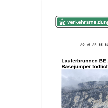
AG
AI
AR
BE
B
Lauterbrunnen BE 
Basejumper tödlic