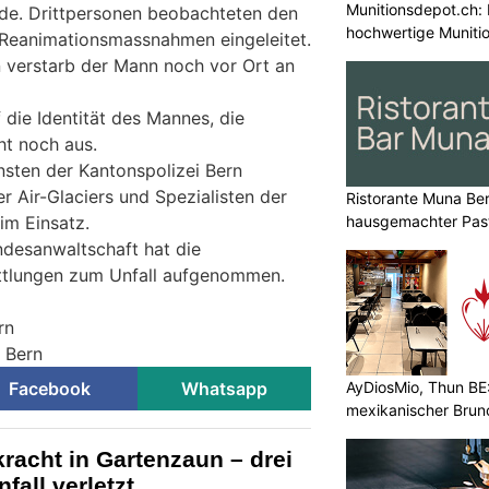
Munitionsdepot.ch: 
nde. Drittpersonen beobachteten den
hochwertige Muniti
 Reanimationsmassnahmen eingeleitet.
 verstarb der Mann noch vor Ort an
 die Identität des Mannes, die
ht noch aus.
sten der Kantonspolizei Bern
r Air-Glaciers und Spezialisten der
Ristorante Muna Be
im Einsatz.
hausgemachter Past
ndesanwaltschaft hat die
ittlungen zum Unfall aufgenommen.
rn
i Bern
Facebook
Whatsapp
AyDiosMio, Thun BE
mexikanischer Brun
kracht in Gartenzaun – drei
fall verletzt