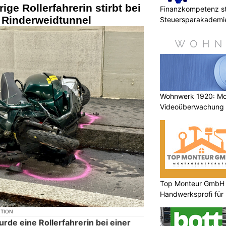
ige Rollerfahrerin stirbt bei
Finanzkompetenz st
m Rinderweidtunnel
Steuersparakademi
Wohnwerk 1920: M
Videoüberwachung 
Gebäude
Top Monteur GmbH G
Handwerksprofi für
Entsorgung
KTION
e eine Rollerfahrerin bei einer