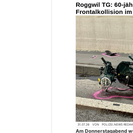
Roggwil TG: 60-jähr
Frontalkollision i
31.07.26
VON
POLIZEI.NEWS REDA
Am Donnerstagabend wurd