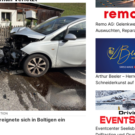
Remo AG: Gelenkwel
Auswuchten, Repara
Arthur Beeler – Her
Schneiderkunst auf
KTION
ignete sich in Boltigen ein
Eventcenter Seelisbe
Driftaction und Gr