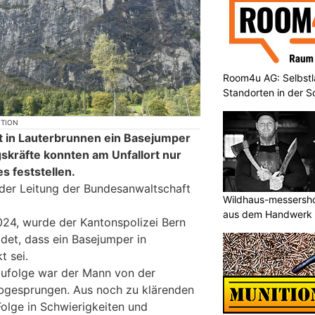
Room4u AG: Selbstl
Standorten in der 
KTION
t in Lauterbrunnen ein Basejumper
gskräfte konnten am Unfallort nur
 feststellen.
der Leitung der Bundesanwaltschaft
Wildhaus-messersho
aus dem Handwerk
024, wurde der Kantonspolizei Bern
det, dass ein Basejumper in
t sei.
zufolge war der Mann von der
bgesprungen. Aus noch zu klärenden
Folge in Schwierigkeiten und