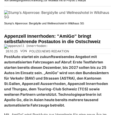
Von Bewegungseinschränkung zur Mobilität mit dr’Physio z’Marpa
Stump’s Alpenrose: Bergidylle und Wellnesshotel in Wildhaus SG
Appenzell Innerrhoden: "AmiGo" bringt
selbstfahrende Postautos in die Ostschweiz
26.10.25
VON
POLIZEI.NEWS REDAKTION
PostAuto startet ein zukunftsweisendes Angebot mit
automatisierten Fahrzeugen auf Abruf: Erste Testfahrten
starten bereits diesen Dezember, bis 2027 sollen bis zu 25
Autos im Einsatz sein. „AmiGo“ wird von den Bundesämtern
für Verkehr (BAV) und Strassen (ASTRA), den Kantonen
St.Gallen, Appenzell Ausserrhoden, Appenzell Innerrhoden
und Thurgau, dem Touring-Club Schweiz (TCS) sowie
weiteren Partnern unterstützt. Technologiepartnerin ist
Apollo Go, die in Asien heute bereits mehrere tausend
automatisierte Fahrzeuge betreibt.
Mit „AmiGo“ wird PostAuto zur Vorreiterin für eine neue Ära im