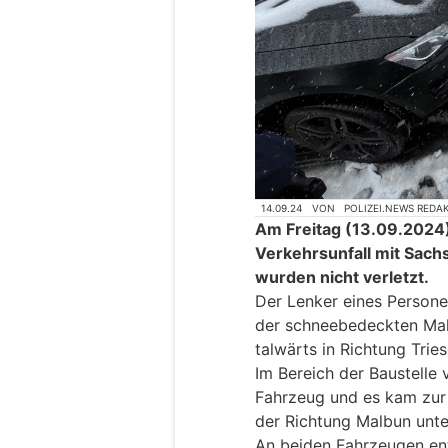
14.09.24
VON
POLIZEI.NEWS REDA
Am Freitag (13.09.2024)
Verkehrsunfall mit Sa
wurden nicht verletzt.
Der Lenker eines Person
der schneebedeckten Mal
talwärts in Richtung Trie
Im Bereich der Baustelle 
Fahrzeug und es kam zur 
der Richtung Malbun unt
An beiden Fahrzeugen en