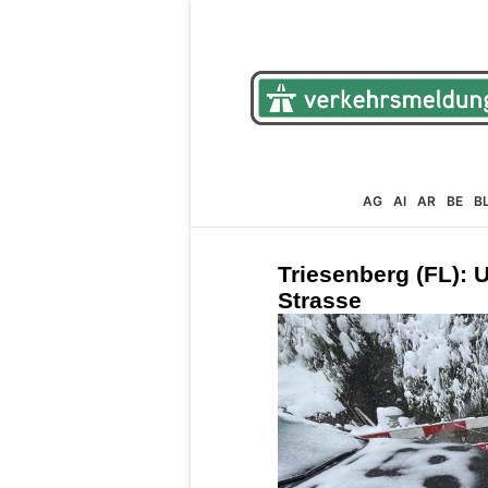
AG
AI
AR
BE
B
Triesenberg (FL): 
Strasse