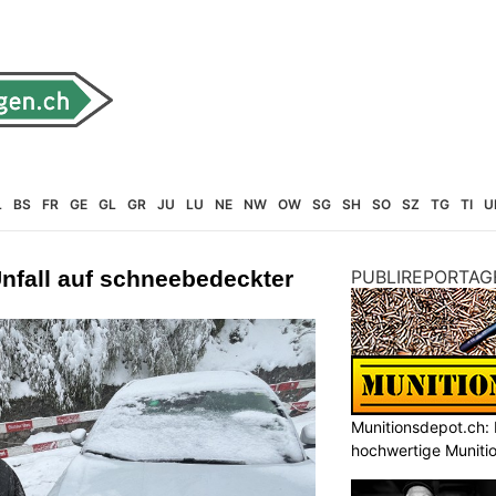
L
BS
FR
GE
GL
GR
JU
LU
NE
NW
OW
SG
SH
SO
SZ
TG
TI
U
Unfall auf schneebedeckter
PUBLIREPORTAG
Munitionsdepot.ch: 
hochwertige Muniti