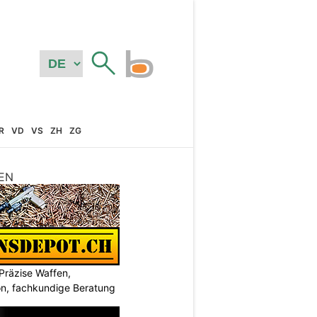
R
VD
VS
ZH
ZG
EN
Präzise Waffen,
on, fachkundige Beratung