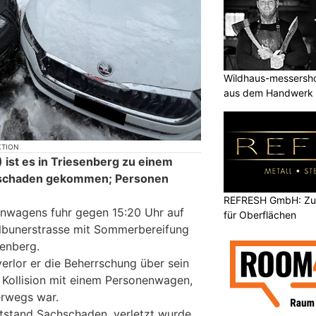
Wildhaus-messersho
aus dem Handwerk
KTION
 ist es in Triesenberg zu einem
chschaden gekommen; Personen
REFRESH GmbH: Zuku
enwagens fuhr gegen 15:20 Uhr auf
für Oberflächen
bunerstrasse mit Sommerbereifung
senberg.
verlor er die Beherrschung über sein
Kollision mit einem Personenwagen,
erwegs war.
tstand Sachschaden, verletzt wurde