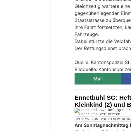
Gleichzeitig wartete eine
gegenüberliegenden Einm
Staatsstrasse zu überque
ihre Fahrt fortsetzten,
Fahrzeuge.
Dabei stürzte die Velofah
Der Rettungsdienst bracht 
Quelle: Kantonspolizei St
Bildquelle: Kantonspolizei
Mail
Ennetbühl SG: Hefti
Kleinkind (2) und B
03.08.26
VON
POLIZEI.NEWS REDA
Am Sonntagnachmittag (