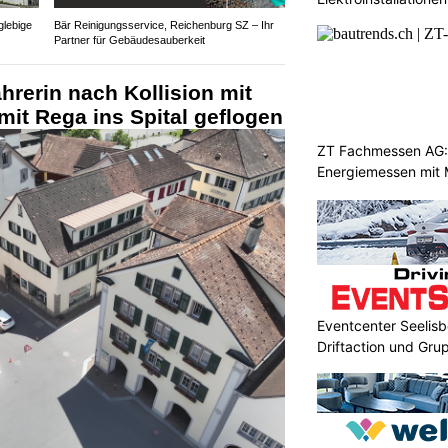
glebige
Bär Reinigungsservice, Reichenburg SZ – Ihr
Partner für Gebäudesauberkeit
hrerin nach Kollision mit
mit Rega ins Spital geflogen
ZT Fachmessen AG:
Energiemessen mit 
Eventcenter Seelisbe
Driftaction und Gr