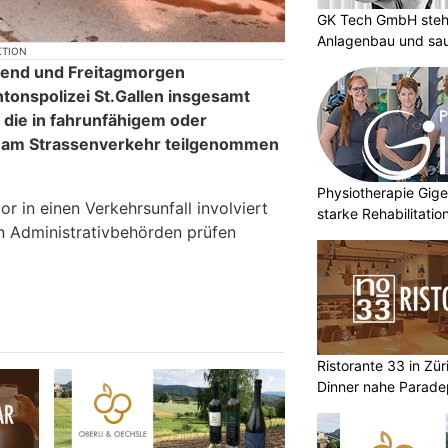
GK Tech GmbH steht
Anlagenbau und sa
KTION
end und Freitagmorgen
ntonspolizei St.Gallen insgesamt
 die in fahrunfähigem oder
am Strassenverkehr teilgenommen
Physiotherapie Gig
r in einen Verkehrsunfall involviert
starke Rehabilitati
n Administrativbehörden prüfen
Ristorante 33 in Zür
Dinner nahe Paradep