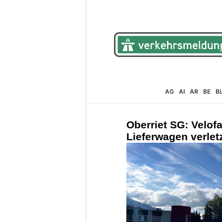
AG
AI
AR
BE
B
Oberriet SG: Velofa
Lieferwagen verlet