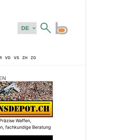
R
VD
VS
ZH
ZG
EN
Präzise Waffen,
on, fachkundige Beratung