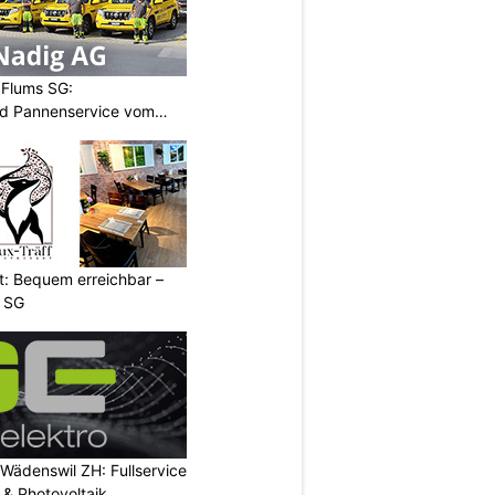
 Flums SG:
nd Pannenservice vom
t: Bequem erreichbar –
g SG
 Wädenswil ZH: Fullservice
n & Photovoltaik