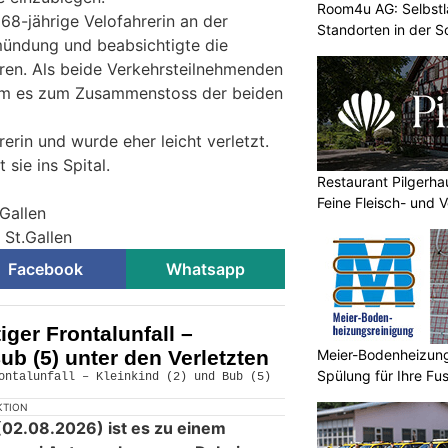
Room4u AG: Selbstl
 68-jährige Velofahrerin an der
Standorten in der 
ündung und beabsichtigte die
ren. Als beide Verkehrsteilnehmenden
 kam es zum Zusammenstoss der beiden
rerin und wurde eher leicht verletzt.
sie ins Spital.
Restaurant Pilgerha
Feine Fleisch- und 
.Gallen
 St.Gallen
Facebook
Whatsapp
ger Frontalunfall –
ub (5) unter den Verletzten
Meier-Bodenheizungs
Spülung für Ihre F
KTION
02.08.2026) ist es zu einem