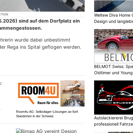
Weltew Diva Home 
KTION
.2026) sind auf dem Dorfplatz ein
Design und langleb
usammengestossen.
ahrerin wurde dabei unbestimmt
der Rega ins Spital geflogen werden.
BELMOT Swiss: Spez
Oldtimer und Young
e
Room4u AG: Selbstlager-Lösungen an fünf
Standorten in der Schweiz
Autolackiererei Bru
professionell Fahrze