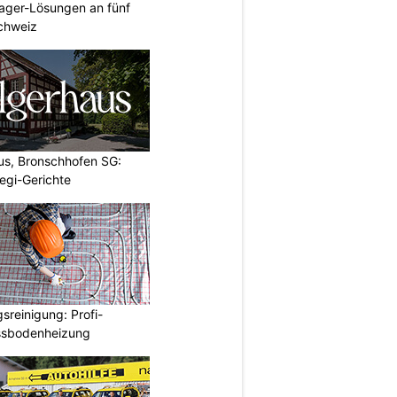
ager-Lösungen an fünf
Schweiz
us, Bronschhofen SG:
Vegi-Gerichte
reinigung: Profi-
ussbodenheizung