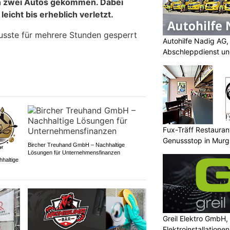
n zwei Autos gekommen. Dabei
icht bis erheblich verletzt.
usste für mehrere Stunden gesperrt
Autohilfe Nadig AG,
Abschleppdienst u
Profi
Fux-Träff Restauran
Genussstop in Mur
Bircher Treuhand GmbH – Nachhaltige
Lösungen für Unternehmensfinanzen
hhaltige
Greil Elektro GmbH,
Elektroinstallatione