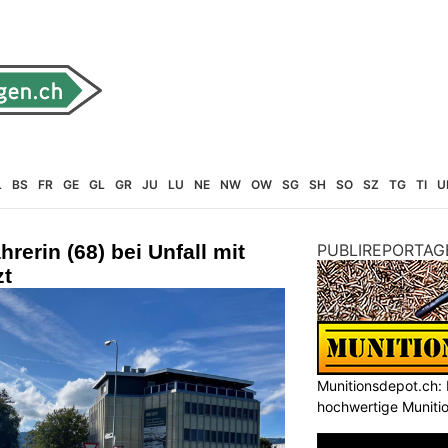
L
BS
FR
GE
GL
GR
JU
LU
NE
NW
OW
SG
SH
SO
SZ
TG
TI
U
hrerin (68) bei Unfall mit
PUBLIREPORTAG
zt
Munitionsdepot.ch: 
hochwertige Muniti