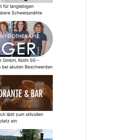
 für langlebigen
ubere Schweissnähte
er GmbH, Rüthi SG –
on bei akuten Beschwerden
ich lädt zum stilvollen
latz ein