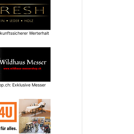
nftssicherer Werterhalt
p.ch: Exklusive Messer