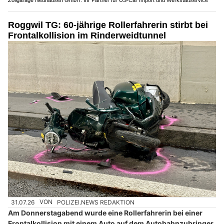
Zollgarage Neuhausen GmbH: Ihr Partner für US-Car Import und Werkstattservice
Roggwil TG: 60-jährige Rollerfahrerin stirbt bei
Frontalkollision im Rinderweidtunnel
31.07.26
VON
POLIZEI.NEWS REDAKTION
Am Donnerstagabend wurde eine Rollerfahrerin bei einer
Frontalkollision mit einem Auto auf dem Autobahnzubringer