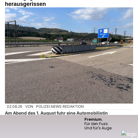
herausgerissen
02.08.26
VON
POLIZEI.NEWS REDAKTION
Am Abend des 1. August fuhr eine Automobilistin
unkontrolliert über den Rastplatz Oftringen.
Dabei kollidierte sie zunächst frontal mit einem Abfalleimer und
schliesslich mit voller Wucht mit einem Baum. Die Lenkerin