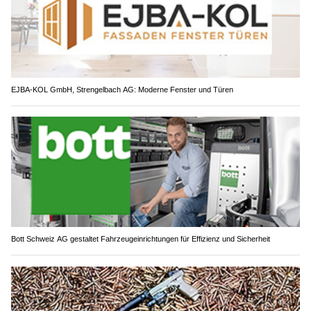
EJBA-KOL GmbH, Strengelbach AG: Moderne Fenster und Türen
Bott Schweiz AG gestaltet Fahrzeugeinrichtungen für Effizienz und Sicherheit