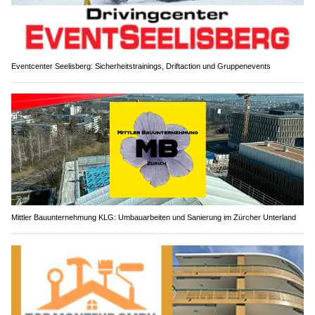
Eventcenter Seelisberg: Sicherheitstrainings, Driftaction und Gruppenevents
Mittler Bauunternehmung KLG: Umbauarbeiten und Sanierung im Zürcher Unterland