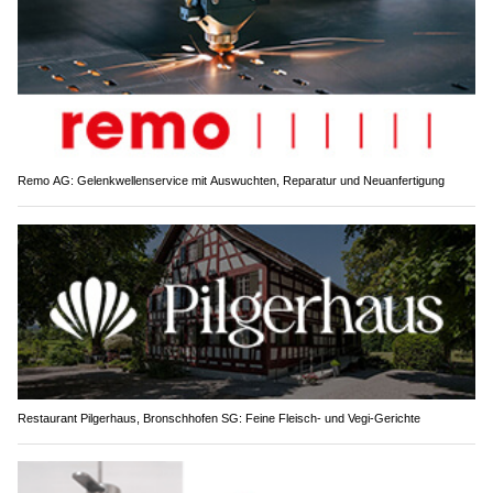
Remo AG: Gelenkwellenservice mit Auswuchten, Reparatur und Neuanfertigung
Restaurant Pilgerhaus, Bronschhofen SG: Feine Fleisch- und Vegi-Gerichte