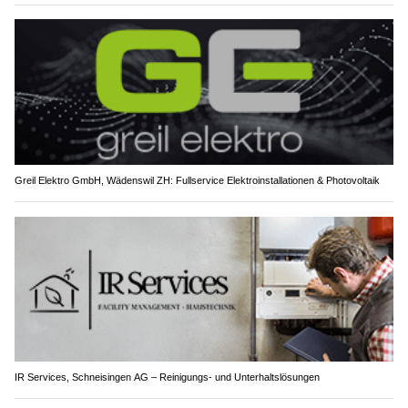
Greil Elektro GmbH, Wädenswil ZH: Fullservice Elektroinstallationen & Photovoltaik
IR Services, Schneisingen AG – Reinigungs- und Unterhaltslösungen