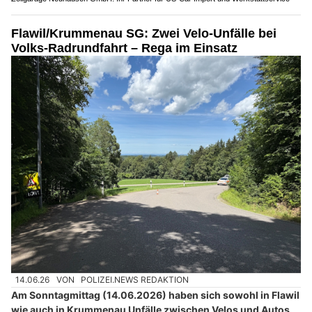
Flawil/Krummenau SG: Zwei Velo-Unfälle bei
Volks-Radrundfahrt – Rega im Einsatz
14.06.26
VON
POLIZEI.NEWS REDAKTION
Am Sonntagmittag (14.06.2026) haben sich sowohl in Flawil
wie auch in Krummenau Unfälle zwischen Velos und Autos