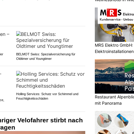
MRS Elektro GmbH: I
Elektroinstallatione
der
BELMOT Swiss: Spezialversicherung für
Oldtimer und Youngtimer
Holling Services: Schutz vor Schimmel und
Restaurant Alpenbli
Feuchtigkeitsschäden
ce,
mit Panorama
riger Velofahrer stirbt nach
wagen