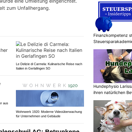
wurde eine Umleitung eingerichtet.
elt zum Unfallhergang.
Finanzkompetenz st
Steuersparakademi
Le Delizie di Carmela: Kulinarische Reise nach
Italien in Gerlafingen SO
Hundephysio Lariss
ihren natürlichen B
er aus
Wohnwerk 1920: Moderne Videoüberwachung
für Unternehmen und Gebäude
hlenschwil AG: Betrunkene