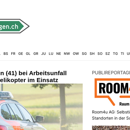
L
BS
FR
GE
GL
GR
JU
LU
NE
NW
OW
SG
SH
SO
SZ
TG
TI
U
 (41) bei Arbeitsunfall
PUBLIREPORTAG
elikopter im Einsatz
Room4u AG: Selbstl
Standorten in der 