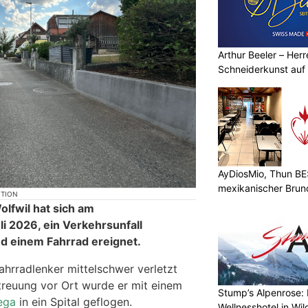
Arthur Beeler – Her
Schneiderkunst auf
AyDiosMio, Thun BE
mexikanischer Brun
KTION
olfwil hat sich am
li 2026, ein Verkehrsunfall
d einem Fahrrad ereignet.
Fahrradlenker mittelschwer verletzt
reuung vor Ort wurde er mit einem
Stump’s Alpenrose: 
ega
in ein Spital geflogen.
Wellnesshotel in Wi