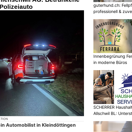
guterhund.ch: Fellp
olizeiauto
professionell & zuve
Innenbegrünung Ferr
in moderne Büros
SCHERRER Haushalt 
Allschwil BL: Unters
KTION
ein Automobilist in Kleindöttingen