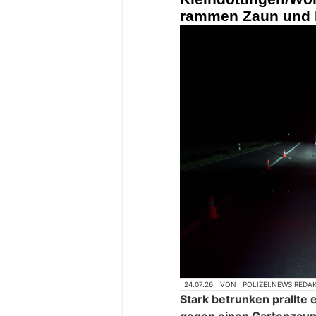
rammen Zaun und P
24.07.26
VON
POLIZEI.NEWS REDA
Stark betrunken prallte 