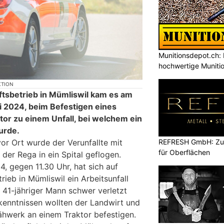
Munitionsdepot.ch: 
hochwertige Muniti
KTION
tsbetrieb in Mümliswil kam es am
i 2024, beim Befestigen eines
or zu einem Unfall, bei welchem ein
urde.
REFRESH GmbH: Zuku
or Ort wurde der Verunfallte mit
für Oberflächen
der Rega in ein Spital geflogen.
4, gegen 11.30 Uhr, hat sich auf
ieb in Mümliswil ein Arbeitsunfall
 41-jähriger Mann schwer verletzt
enntnissen wollten der Landwirt und
ähwerk an einem Traktor befestigen.