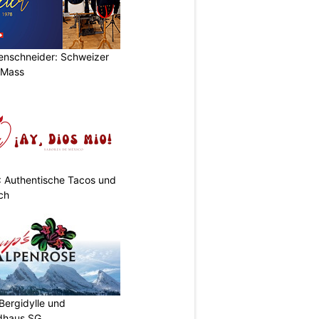
renschneider: Schweizer
 Mass
: Authentische Tacos und
ch
Bergidylle und
ldhaus SG