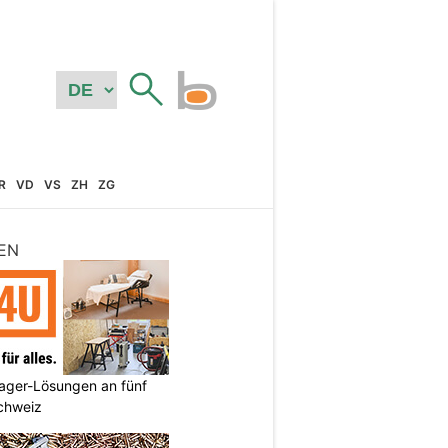
R
VD
VS
ZH
ZG
EN
ager-Lösungen an fünf
Schweiz