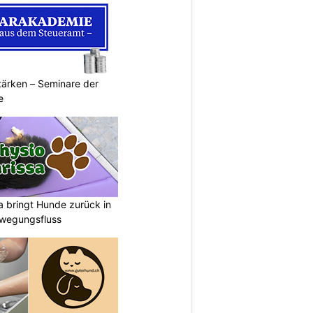
ärken – Seminare der
e
a bringt Hunde zurück in
ewegungsfluss