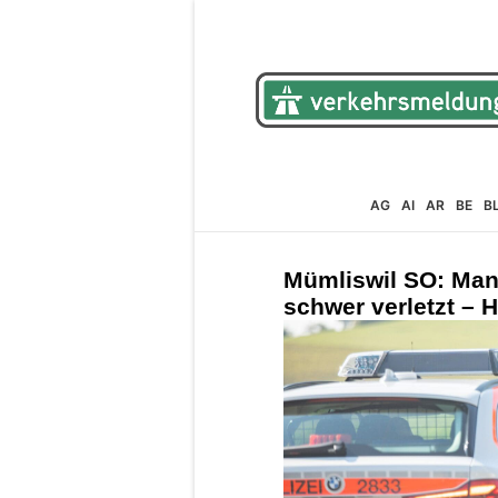
AG
AI
AR
BE
B
Mümliswil SO: Mann
schwer verletzt – H