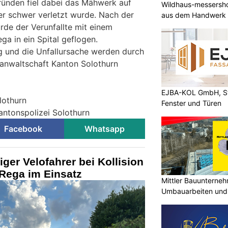
ründen fiel dabei das Mähwerk auf
Wildhaus-messersho
er schwer verletzt wurde. Nach der
aus dem Handwerk
rde der Verunfallte mit einem
ga in ein Spital geflogen.
g und die Unfallursache werden durch
tsanwaltschaft Kanton Solothurn
EJBA-KOL GmbH, St
lothurn
Fenster und Türen
antonspolizei Solothurn
Facebook
Whatsapp
iger Velofahrer bei Kollision
 Rega im Einsatz
Mittler Bauunterne
Umbauarbeiten und 
Unterland