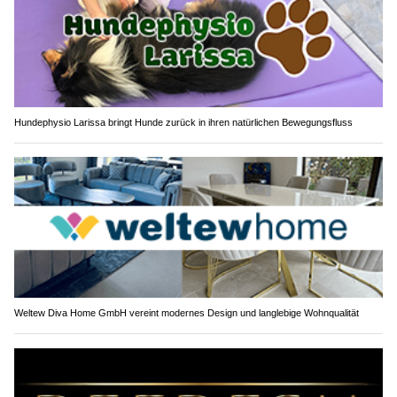
Hundephysio Larissa bringt Hunde zurück in ihren natürlichen Bewegungsfluss
Weltew Diva Home GmbH vereint modernes Design und langlebige Wohnqualität