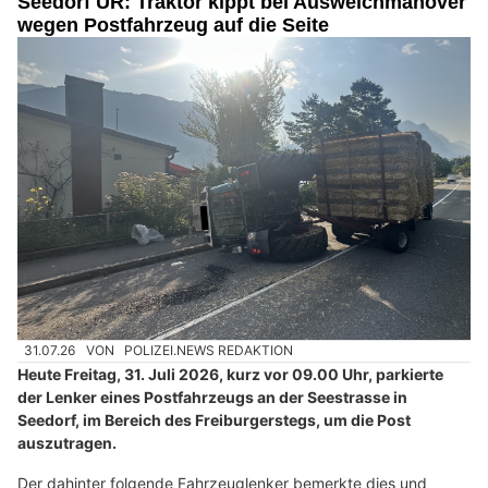
Seedorf UR: Traktor kippt bei Ausweichmanöver
wegen Postfahrzeug auf die Seite
31.07.26
VON
POLIZEI.NEWS REDAKTION
Heute Freitag, 31. Juli 2026, kurz vor 09.00 Uhr, parkierte
der Lenker eines Postfahrzeugs an der Seestrasse in
Seedorf, im Bereich des Freiburgerstegs, um die Post
auszutragen.
Der dahinter folgende Fahrzeuglenker bemerkte dies und