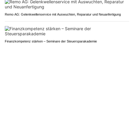
Remo AG: Gelenkwellenservice mit Auswuchten, Reparatur und Neuanfertigung
Finanzkompetenz stärken – Seminare der Steuersparakademie
Greil Elektro GmbH, Wädenswil ZH: Fullservice Elektroinstallationen & Photovoltaik
Storemaa KLG, Inwil LU: Massgeschneiderte Lösungen für Sonnenschutz
PUBLIREPORTAGEN