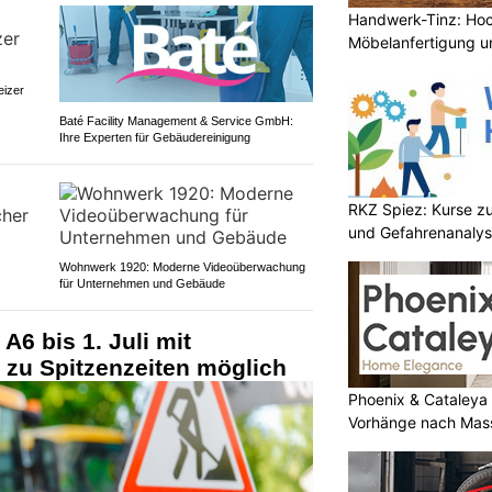
Handwerk-Tinz: Ho
Möbelanfertigung un
jedes Projekt
eizer
Baté Facility Management & Service GmbH:
Ihre Experten für Gebäudereinigung
RKZ Spiez: Kurse zu
und Gefahrenanaly
Wohnwerk 1920: Moderne Videoüberwachung
für Unternehmen und Gebäude
A6 bis 1. Juli mit
 zu Spitzenzeiten möglich
Phoenix & Cataleya
Vorhänge nach Mass