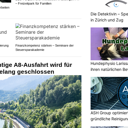
– Freizeitpark für Familien
rbeiten
Die Detektivin – Spe
in Zürich und Zug
ierung
Finanzkompetenz stärken – Seminare der
Steuersparakademie
Hundephysio Lariss
tige A8-Ausfahrt wird für
ihren natürlichen B
gelang geschlossen
ASH Group optimier
gründliche Reinigu