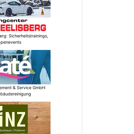
rg: Sicherheitstrainings,
uppenevents
gement & Service GmbH:
Gebäudereinigung