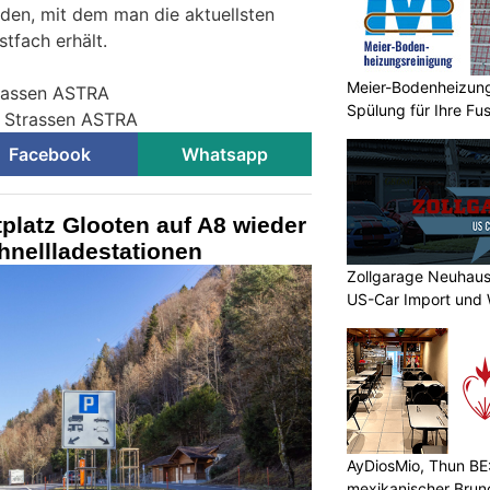
den, mit dem man die aktuellsten
stfach erhält.
Meier-Bodenheizungs
trassen ASTRA
Spülung für Ihre F
r Strassen ASTRA
Facebook
Whatsapp
tplatz Glooten auf A8 wieder
hnellladestationen
Zollgarage Neuhaus
US-Car Import und 
AyDiosMio, Thun BE
mexikanischer Brun