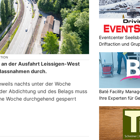
Eventcenter Seelisbe
Driftaction und Gr
KTION
 an der Ausfahrt Leissigen-West
 Massnahmen durch.
jeweils nachts unter der Woche
 der Abdichtung und des Belags muss
Baté Facility Mana
Ihre Experten für 
eine Woche durchgehend gesperrt