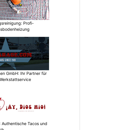
reinigung: Profi-
ussbodenheizung
en GmbH: Ihr Partner für
Werkstattservice
: Authentische Tacos und
ch