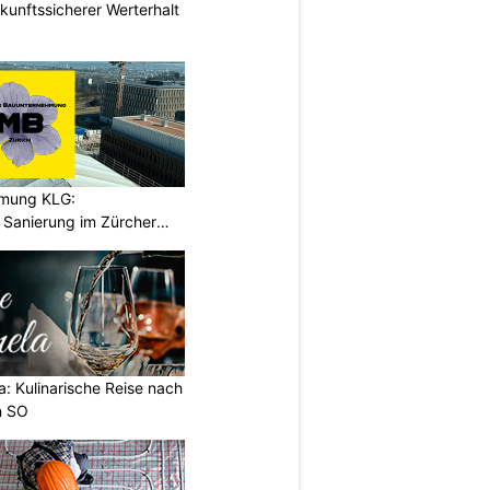
nftssicherer Werterhalt
hmung KLG:
Sanierung im Zürcher
a: Kulinarische Reise nach
en SO