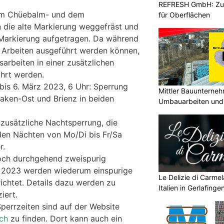
REFRESH GmbH: Zuku
dem Chüebalm- und dem
für Oberflächen
 die alte Markierung weggefräst und
 Markierung aufgetragen. Da während
n Arbeiten ausgeführt werden können,
arbeiten in einer zusätzlichen
hrt werden.
bis 6. März 2023, 6 Uhr: Sperrung
Mittler Bauunterne
laken-Ost und Brienz in beiden
Umbauarbeiten und 
Unterland
 zusätzliche Nachtsperrung, die
den Nächten von Mo/Di bis Fr/Sa
r.
noch durchgehend zweispurig
z 2023 werden wiederum einspurige
Le Delizie di Carmel
ichtet. Details dazu werden zu
Italien in Gerlafing
iert.
Sperrzeiten sind auf der Website
ch
zu finden. Dort kann auch ein