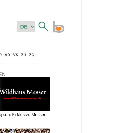
R
VD
VS
ZH
ZG
EN
p.ch: Exklusive Messer