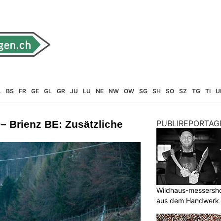
L
BS
FR
GE
GL
GR
JU
LU
NE
NW
OW
SG
SH
SO
SZ
TG
TI
U
 – Brienz BE: Zusätzliche
PUBLIREPORTAG
Wildhaus-messersho
aus dem Handwerk