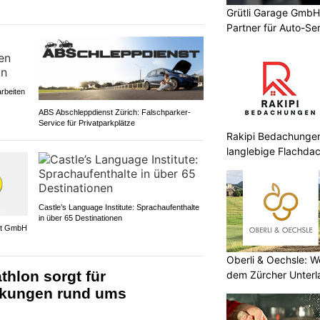
Grütli Garage GmbH 
Partner für Auto-Se
rbeiten
ABS Abschleppdienst Zürich: Falschparker-
Service für Privatparkplätze
Rakipi Bedachungen:
langlebige Flachdac
Castle’s Language Institute: Sprachaufenthalte
in über 65 Destinationen
ort GmbH
Oberli & Oechsle: W
athlon sorgt für
dem Zürcher Unterl
nkungen rund ums