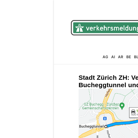
AG
AI
AR
BE
B
Stadt Zürich ZH: 
Bucheggtunnel und