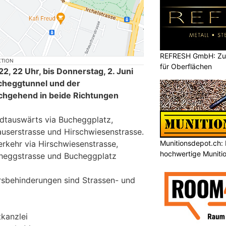
REFRESH GmbH: Zuku
KTION
für Oberflächen
22, 22 Uhr, bis Donnerstag, 2. Juni
ucheggtunnel und der
chgehend in beide Richtungen
adtauswärts via Bucheggplatz,
userstrasse und Hirschwiesenstrasse.
Munitionsdepot.ch: 
erkehr via Hirschwiesenstrasse,
hochwertige Muniti
cheggstrasse und Bucheggplatz
rsbehinderungen sind Strassen- und
tkanzlei