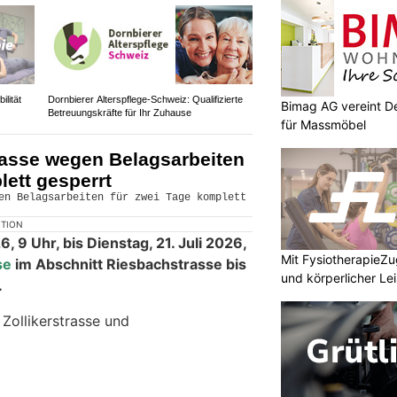
ilität
Dornbierer Alterspflege-Schweiz: Qualifizierte
Bimag AG vereint De
Betreuungskräfte für Ihr Zuhause
für Massmöbel
asse wegen Belagsarbeiten
lett gesperrt
KTION
, 9 Uhr, bis Dienstag, 21. Juli 2026,
Mit FysiotherapieZug
se
im Abschnitt Riesbachstrasse bis
und körperlicher Le
.
 Zollikerstrasse und