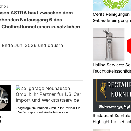
KTION
assen ASTRA baut zwischen dem
Merita Reinigungen
tehenden Notausgang 6 des
Gebäudereinigung 
 Cholfirsttunnel einen zusätzlichen
n Ende Juni 2026 und dauern
Holling Services: S
Feuchtigkeitsschäd
Zollgarage Neuhausen GmbH: Ihr Partner für
US-Car Import und Werkstattservice
Restaurant Kornfeld:
s,
Highlight für Liebh
g
Cordon Bleu