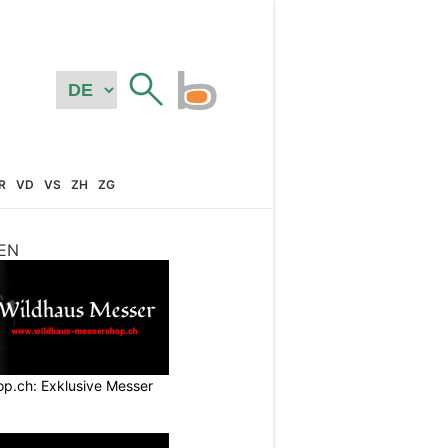
R
VD
VS
ZH
ZG
EN
p.ch: Exklusive Messer