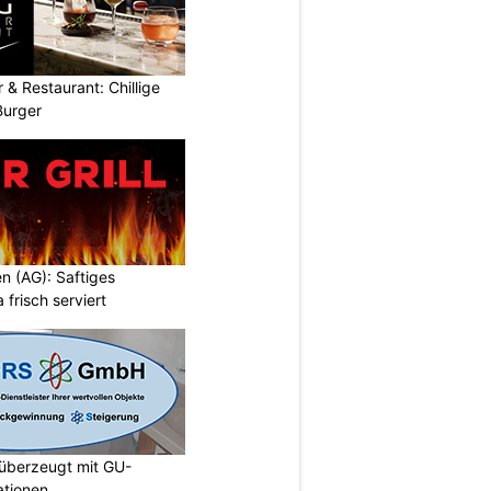
 & Restaurant: Chillige
Burger
en (AG): Saftiges
a frisch serviert
berzeugt mit GU-
ationen