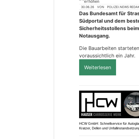
30.06.26
VON
POLIZEI.NEWS REDA
Das Bundesamt für Str
Südportal und dem bes
Sicherheitsstollens beim
Notausgang.
Die Bauarbeiten startete
voraussichtlich ein Jahr.
Weiterlesen
HCW GmbH: Schnellservice für Autogla
Kratzer, Dellen und Unfallinstandsetzun