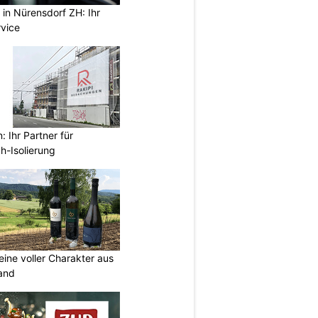
in Nürensdorf ZH: Ihr
rvice
 Ihr Partner für
h-Isolierung
eine voller Charakter aus
and