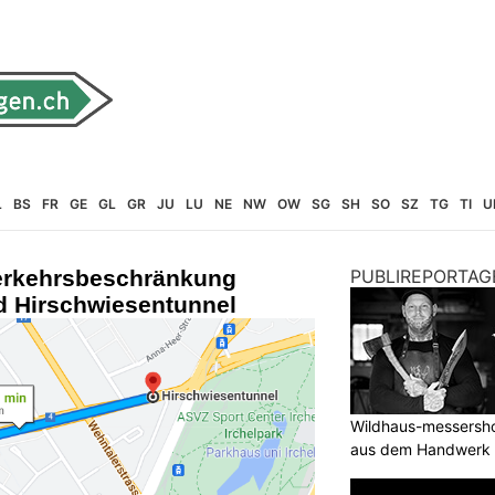
L
BS
FR
GE
GL
GR
JU
LU
NE
NW
OW
SG
SH
SO
SZ
TG
TI
U
Verkehrsbeschränkung
PUBLIREPORTAG
 Hirschwiesentunnel
Wildhaus-messersho
aus dem Handwerk