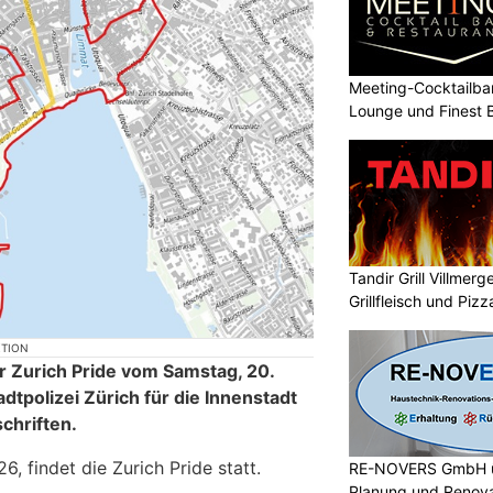
Meeting-Cocktailbar
Lounge und Finest 
Tandir Grill Villmerg
Grillfleisch und Pizz
KTION
r Zurich Pride vom Samstag, 20.
adtpolizei Zürich für die Innenstadt
chriften.
, findet die Zurich Pride statt.
RE-NOVERS GmbH ü
Planung und Renov