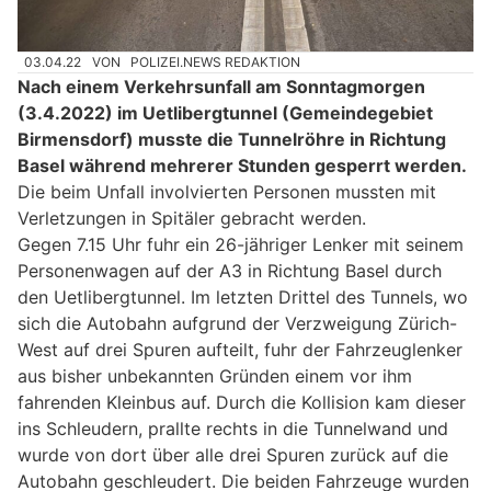
03.04.22
VON
POLIZEI.NEWS REDAKTION
Nach einem Verkehrsunfall am Sonntagmorgen
(3.4.2022) im Uetlibergtunnel (Gemeindegebiet
Birmensdorf) musste die Tunnelröhre in Richtung
Basel während mehrerer Stunden gesperrt werden.
Die beim Unfall involvierten Personen mussten mit
Verletzungen in Spitäler gebracht werden.
Gegen 7.15 Uhr fuhr ein 26-jähriger Lenker mit seinem
Personenwagen auf der A3 in Richtung Basel durch
den Uetlibergtunnel. Im letzten Drittel des Tunnels, wo
sich die Autobahn aufgrund der Verzweigung Zürich-
West auf drei Spuren aufteilt, fuhr der Fahrzeuglenker
aus bisher unbekannten Gründen einem vor ihm
fahrenden Kleinbus auf. Durch die Kollision kam dieser
ins Schleudern, prallte rechts in die Tunnelwand und
wurde von dort über alle drei Spuren zurück auf die
Autobahn geschleudert. Die beiden Fahrzeuge wurden