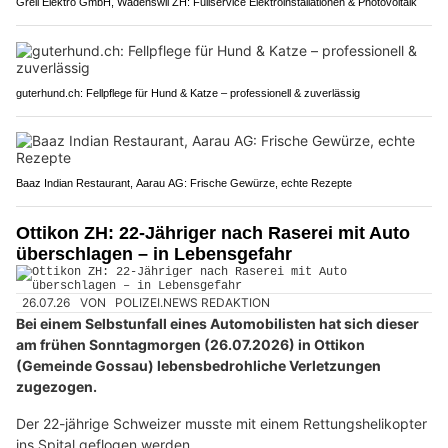
Greil Elektro GmbH, Wädenswil ZH: Fullservice Elektroinstallationen & Photovoltaik
guterhund.ch: Fellpflege für Hund & Katze – professionell & zuverlässig
Baaz Indian Restaurant, Aarau AG: Frische Gewürze, echte Rezepte
Ottikon ZH: 22-Jähriger nach Raserei mit Auto
überschlagen – in Lebensgefahr
26.07.26
VON
POLIZEI.NEWS REDAKTION
Bei einem Selbstunfall eines Automobilisten hat sich dieser
am frühen Sonntagmorgen (26.07.2026) in Ottikon
(Gemeinde Gossau) lebensbedrohliche Verletzungen
zugezogen.
Der 22-jährige Schweizer musste mit einem Rettungshelikopter
ins Spital geflogen werden.