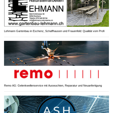
Lehmann Gartenbau in Eschenz, Schaffhausen und Frauenfeld: Qualität vom Profi
Remo AG: Gelenkwellenservice mit Auswuchten, Reparatur und Neuanfertigung