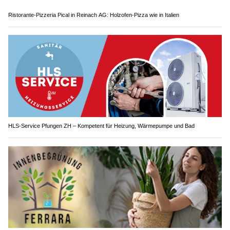
Ristorante-Pizzeria Pical in Reinach AG: Holzofen-Pizza wie in Italien
HLS-Service Pfungen ZH – Kompetent für Heizung, Wärmepumpe und Bad