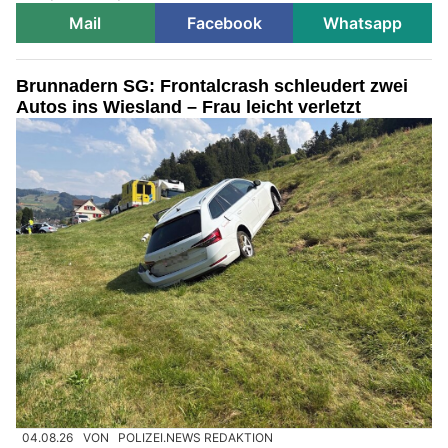
Mail
Facebook
Whatsapp
Brunnadern SG: Frontalcrash schleudert zwei
Autos ins Wiesland – Frau leicht verletzt
04.08.26
VON
POLIZEI.NEWS REDAKTION